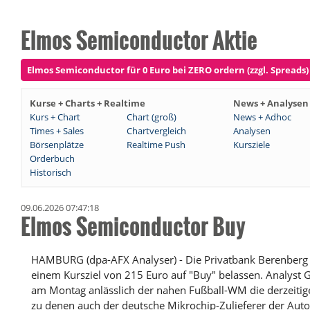
Elmos Semiconductor Aktie
Elmos Semiconductor für 0 Euro bei ZERO ordern (zzgl. Spreads)
Kurse + Charts + Realtime
News + Analysen
Kurs + Chart
Chart (groß)
News + Adhoc
Times + Sales
Chartvergleich
Analysen
Börsenplätze
Realtime Push
Kursziele
Orderbuch
Historisch
09.06.2026 07:47:18
Elmos Semiconductor Buy
HAMBURG (dpa-AFX Analyser) - Die Privatbank Berenberg h
einem Kursziel von 215 Euro auf "Buy" belassen. Analyst 
am Montag anlässlich der nahen Fußball-WM die derzeitige
zu denen auch der deutsche Mikrochip-Zulieferer der Autob