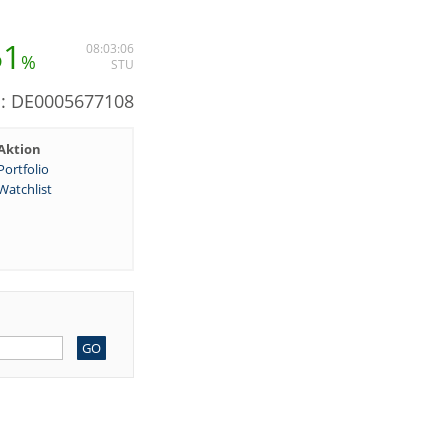
51
08:03:06
%
STU
N: DE0005677108
Aktion
Portfolio
Watchlist
GO