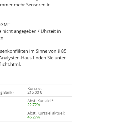
d immer mehr Sensoren in
/ GMT
e nicht angegeben / Uhrzeit in
en
ssenkonflikten im Sinne von § 85
Analysten-Haus finden Sie unter
licht.html.
Kursziel:
rg Bank)
215,00 €
Abst. Kursziel*:
22,72%
Abst. Kursziel aktuell:
45,27%