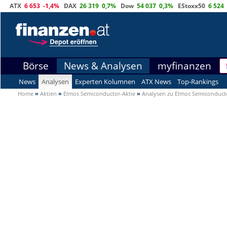
ATX
6 653
-1,4%
DAX
26 319
0,7%
Dow
54 037
0,3%
EStoxx50
6 524
Börse
News & Analysen
myfinanzen
News
Analysen
Experten Kolumnen
ATX News
Top-Rankings
Home
»
Aktien
»
Elmos Semiconductor-Aktie
»
Analysen zu Elmos Semiconduct