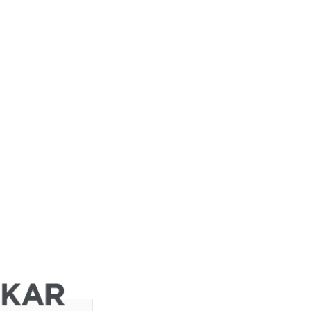
JP Morgan
Chase &
Co.
Barclays
ht
Capital
Barclays
Capital
Barclays
Capital
Barclays
Capital
Barclays
ght
Capital
Barclays
Capital
DZ BANK
Jefferies &
d
Company
Inc.
DZ BANK