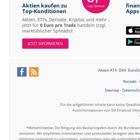
Aktien kaufen zu
finan
Top-Konditionen
Apps
Aktien, ETFs, Derivate, Kryptos und mehr –
jetzt für
0 Euro pro Trade
handeln (zzgl.
marktüblicher Spreads)!
JETZT INFORMIEREN
Aktien ATX
DAX
EuroSt
Kontakt
-
Sitemap
-
Datenschu
Für die aufgeführten Inhalte kann keine Gewährl
Kursinformationen von SIX Financial Inf
*Werbehinweise: Die Billigung des Basisprospekts durch die Bundesans
verstehen. Wir empfehlen Interessenten und potenziellen Anlegern den Bas
möglichst umfassend zu informieren, insbesondere über die potenziellen Ri