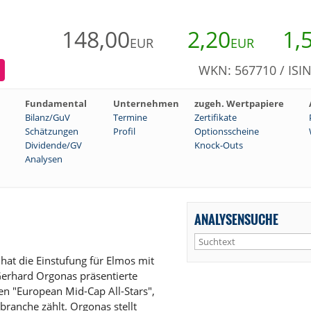
148,00
2,20
1,
EUR
EUR
WKN: 567710 / ISI
Fundamental
Unternehmen
zugeh. Wertpapiere
Bilanz/GuV
Termine
Zertifikate
Schätzungen
Profil
Optionsscheine
Dividende/GV
Knock-Outs
Analysen
ANALYSENSUCHE
at die Einstufung für Elmos mit
Gerhard Orgonas präsentierte
n "European Mid-Cap All-Stars",
ranche zählt. Orgonas stellt