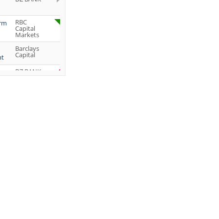
RBC
orm
Capital
Markets
Barclays
Capital
ht
DZ BANK
Jefferies &
Company
Inc.
DZ BANK
JP Morgan
Chase &
Co.
UBS AG
DZ BANK
DZ BANK
DZ BANK