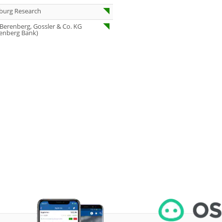
07.08.26
Under Armour
burg Research
Underweight
 Berenberg, Gossler & Co. KG
07.08.26
IONOS Overweig
enberg Bank)
07.08.26
Springer Nature
Overweight
07.08.26
Henkel vz. Equal
Weight
07.08.26
Fraport Equal
Weight
07.08.26
Diageo Overwei
07.08.26
Ahold Delhaize
Equal Weight
07.08.26
RENK Kaufen
07.08.26
SGL Carbon Hol
07.08.26
Scout24 Kaufen