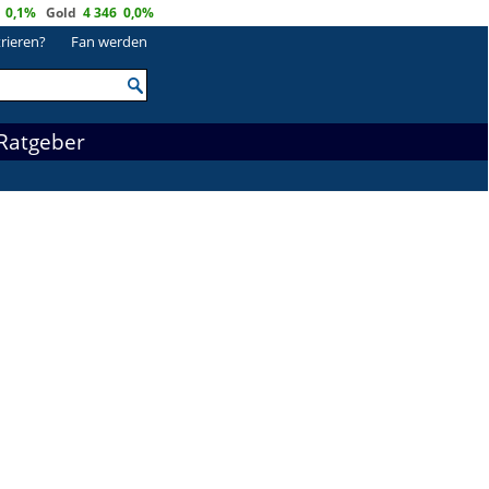
0,1%
Gold
4 346
0,0%
trieren?
Fan werden
Ratgeber