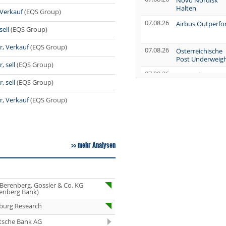
Novo Nordisk
Halten
 Verkauf
(EQS Group)
07.08.26
Airbus Outperf
sell
(EQS Group)
r, Verkauf
(EQS Group)
07.08.26
Österreichische
Post Underweig
 sell
(EQS Group)
07.08.26
SUSS MicroTec
 sell
(EQS Group)
Verkaufen
07.08.26
AUMOVIO Hold
r, Verkauf
(EQS Group)
07.08.26
Allianz Kaufen
07.08.26
Nutrien
mehr Analysen
Overweight
07.08.26
Tesla Neutral
07.08.26
Symrise Kaufen
 Berenberg, Gossler & Co. KG
enberg Bank)
07.08.26
LANXESS Halten
burg Research
07.08.26
Aurubis Halten
tsche Bank AG