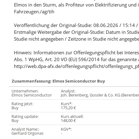
Elmos in den Sturm, als Profiteur von Elektrifizierung un
Fahrzeugen./ag/tih
Veröffentlichung der Original-Studie: 08.06.2026 / 15:14 
Erstmalige Weitergabe der Original-Studie: Datum in Studi
Studie nicht angegeben / Zeitzone in Studie nicht angegeb
Hinweis: Informationen zur Offenlegungspflicht bei Intere
Abs. 1 WpHG, Art. 20 VO (EU) 596/2014 für das genannte 
http://web.dpa-afx.de/offenlegungspflicht/offenlegungs_pf
Zusammenfassung: Elmos Semiconductor Buy
Unternehmen:
Analyst:
Elmos Semiconductor
Joh. Berenberg, Gossler & Co. KG (Berenbe
Rating jetzt:
Kurs*:
Buy
175,20 €
Rating update:
Kurs aktuell:
Buy
148,00 €
Analyst Name::
KGV*:
Gerhard Orgonas
-