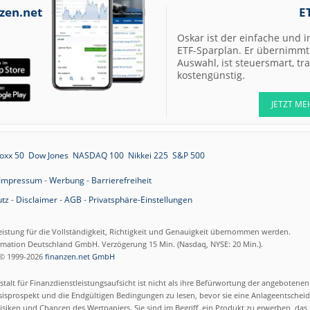
07.08.26
Allianz Hold
zen.net
E
Oskar ist der einfache und i
07.08.26
Merck Market-
ETF-Sparplan. Er übernimmt 
Perform
Auswahl, ist steuersmart, t
07.08.26
Allianz Sector
kostengünstig.
Perform
JETZT ME
07.08.26
RATIONAL Buy
oxx 50
Dow Jones
NASDAQ 100
Nikkei 225
S&P 500
07.08.26
Merck Kaufen
Impressum
-
Werbung
-
Barrierefreiheit
07.08.26
Kontron Kaufen
tz
-
Disclaimer
-
AGB
-
Privatsphäre-Einstellungen
07.08.26
Daimler Truck B
eistung für die Vollständigkeit, Richtigkeit und Genauigkeit übernommen werden.
ormation Deutschland GmbH. Verzögerung 15 Min. (Nasdaq, NYSE: 20 Min.).
07.08.26
Airbus Hold
© 1999-2026
finanzen.net GmbH
talt für Finanzdienstleistungsaufsicht ist nicht als ihre Befürwortung der angebotene
07.08.26
Münchener
isprospekt und die Endgültigen Bedingungen zu lesen, bevor sie eine Anlageentscheid
Rückversicherun
siken und Chancen des Wertpapiers. Sie sind im Begriff, ein Produkt zu erwerben, das n