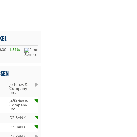
KEL
8,00
1,51%
YSEN
Jefferies &
Company
Inc.
Jefferies &
Company
Inc.
DZ BANK
DZ BANK
DZ BANK