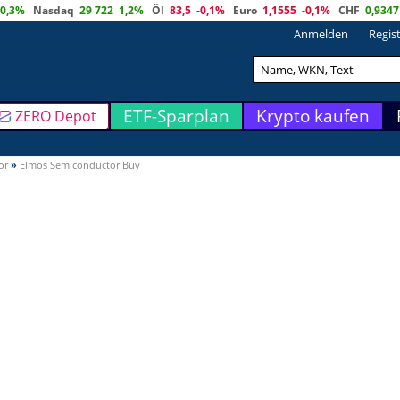
0,3%
Nasdaq
29 722
1,2%
Öl
83,5
-0,1%
Euro
1,1555
-0,1%
CHF
0,9347
Anmelden
Regis
ETF-Sparplan
Krypto kaufen
ZERO Depot
or
»
Elmos Semiconductor Buy