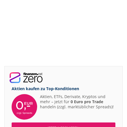
08:32
MTU Aero Engines Underweight
08:20
SUSS MicroTec Buy
08:19
SUSS MicroTec Buy
08:10
LANXESS Underperform
08:00
Scout24 Buy
07:07
Sanofi Buy
07:06
AstraZeneca Buy
07:00
TUI Overweight
06:59
Diageo Neutral
06:58
RATIONAL Buy
Aktien kaufen zu
Top-Konditionen
06:53
Henkel vz. Neutral
Aktien, ETFs, Derivate, Kryptos und
06:52
mehr – jetzt für
0 Euro pro Trade
Merck Buy
handeln (zzgl. marktüblicher Spreads)!
06:49
Aurubis Neutral
06:49
Prosus Overweight