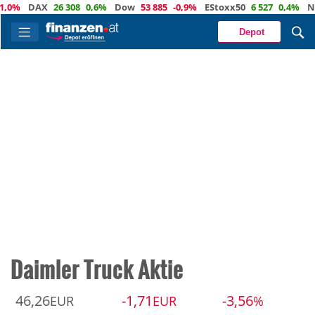
DAX
26 308
0,6%
Dow
53 885
-0,9%
EStoxx50
6 527
0,4%
Nasda
Depot
Daimler Truck Aktie
46,26
-1,71
-3,56
EUR
EUR
%