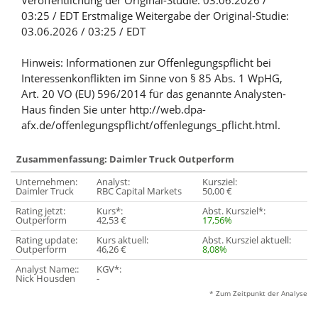
Veröffentlichung der Original-Studie: 03.06.2026 /
03:25 / EDT Erstmalige Weitergabe der Original-Studie:
03.06.2026 / 03:25 / EDT
Hinweis: Informationen zur Offenlegungspflicht bei
Interessenkonflikten im Sinne von § 85 Abs. 1 WpHG,
Art. 20 VO (EU) 596/2014 für das genannte Analysten-
Haus finden Sie unter http://web.dpa-
afx.de/offenlegungspflicht/offenlegungs_pflicht.html.
Zusammenfassung: Daimler Truck Outperform
Unternehmen:
Analyst:
Kursziel:
Daimler Truck
RBC Capital Markets
50,00 €
Rating jetzt:
Kurs*:
Abst. Kursziel*:
Outperform
42,53 €
17,56%
Rating update:
Kurs aktuell:
Abst. Kursziel aktuell:
Outperform
46,26 €
8,08%
Analyst Name::
KGV*:
Nick Housden
-
* Zum Zeitpunkt der Analyse