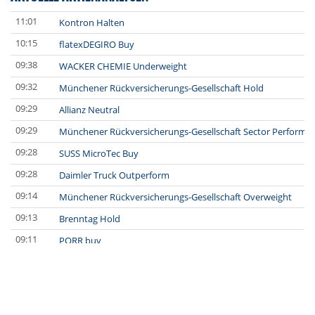
11:01
Kontron Halten
10:15
flatexDEGIRO Buy
09:38
WACKER CHEMIE Underweight
09:32
Münchener Rückversicherungs-Gesellschaft Hold
09:29
Allianz Neutral
09:29
Münchener Rückversicherungs-Gesellschaft Sector Perform
09:28
SUSS MicroTec Buy
09:28
Daimler Truck Outperform
09:14
Münchener Rückversicherungs-Gesellschaft Overweight
09:13
Brenntag Hold
09:11
PORR buy
08:52
voestalpine accumulate
08:48
GFT Buy
08:35
SAFRAN Overweight