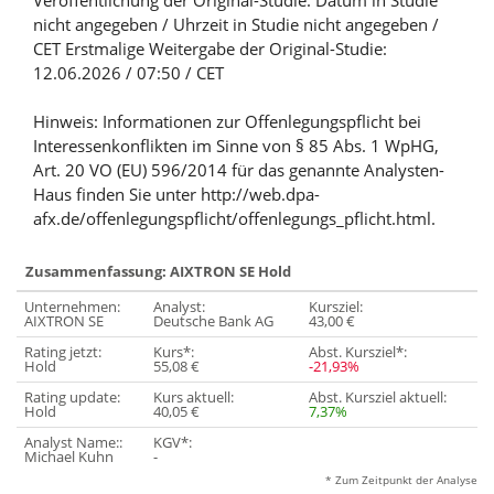
Veröffentlichung der Original-Studie: Datum in Studie
nicht angegeben / Uhrzeit in Studie nicht angegeben /
CET Erstmalige Weitergabe der Original-Studie:
12.06.2026 / 07:50 / CET
Hinweis: Informationen zur Offenlegungspflicht bei
Interessenkonflikten im Sinne von § 85 Abs. 1 WpHG,
Art. 20 VO (EU) 596/2014 für das genannte Analysten-
Haus finden Sie unter http://web.dpa-
afx.de/offenlegungspflicht/offenlegungs_pflicht.html.
Zusammenfassung: AIXTRON SE Hold
Unternehmen:
Analyst:
Kursziel:
AIXTRON SE
Deutsche Bank AG
43,00 €
Rating jetzt:
Kurs*:
Abst. Kursziel*:
Hold
55,08 €
-21,93%
Rating update:
Kurs aktuell:
Abst. Kursziel aktuell:
Hold
40,05 €
7,37%
Analyst Name::
KGV*:
Michael Kuhn
-
* Zum Zeitpunkt der Analyse