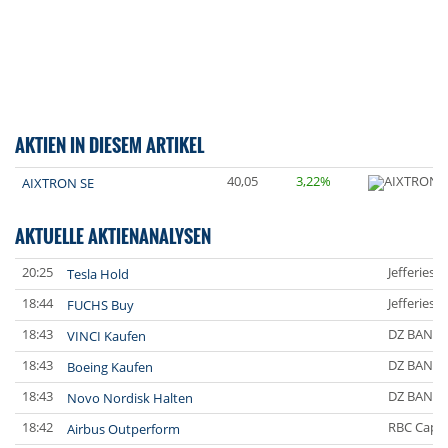
AKTIEN IN DIESEM ARTIKEL
40,05
3,22%
AIXTRON SE
AKTUELLE AKTIENANALYSEN
20:25
Jefferies 
Tesla Hold
18:44
Jefferies 
FUCHS Buy
18:43
DZ BANK
VINCI Kaufen
18:43
DZ BANK
Boeing Kaufen
18:43
DZ BANK
Novo Nordisk Halten
18:42
RBC Capit
Airbus Outperform