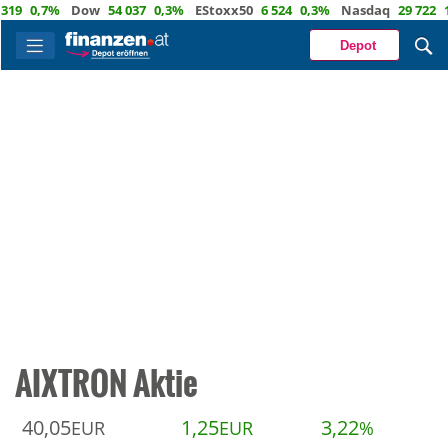
0,7%
Dow
54 037
0,3%
EStoxx50
6 524
0,3%
Nasdaq
29 722
1,2%
Depot
AIXTRON Aktie
40,05
1,25
3,22
EUR
EUR
%