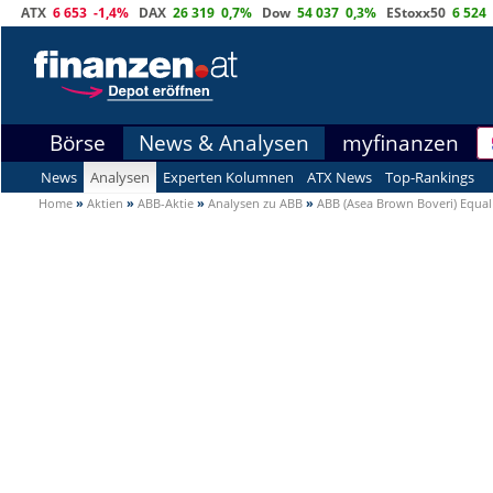
ATX
6 653
-1,4%
DAX
26 319
0,7%
Dow
54 037
0,3%
EStoxx50
6 524
Börse
News & Analysen
myfinanzen
News
Analysen
Experten Kolumnen
ATX News
Top-Rankings
Home
»
Aktien
»
ABB-Aktie
»
Analysen zu ABB
»
ABB (Asea Brown Boveri) Equal