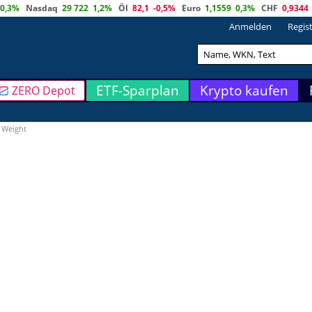
0,3%
Nasdaq
29 722
1,2%
Öl
82,1
-0,5%
Euro
1,1559
0,3%
CHF
0,9344
Anmelden
Regis
ETF-Sparplan
Krypto kaufen
ZERO Depot
 Weight