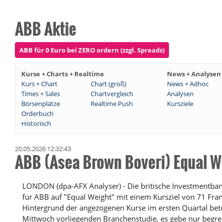
ABB Aktie
ABB für 0 Euro bei ZERO ordern (zzgl. Spreads)
Kurse + Charts + Realtime
News + Analysen
Kurs + Chart
Chart (groß)
News + Adhoc
Times + Sales
Chartvergleich
Analysen
Börsenplätze
Realtime Push
Kursziele
Orderbuch
Historisch
20.05.2026 12:32:43
ABB (Asea Brown Boveri) Equal W
LONDON (dpa-AFX Analyser) - Die britische Investmentbank
für ABB auf "Equal Weight" mit einem Kursziel von 71 Fra
Hintergrund der angezogenen Kurse im ersten Quartal bet
Mittwoch vorliegenden Branchenstudie, es gebe nur begre