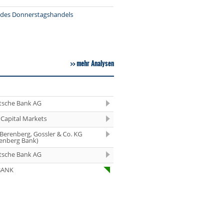
07.08.26
Aurubis Halten
e des Donnerstagshandels
07.08.26
Under Armour
Underweight
07.08.26
IONOS Overweig
mehr Analysen
07.08.26
Springer Nature
Overweight
07.08.26
Henkel vz. Equal
Weight
tsche Bank AG
07.08.26
Fraport Equal
Capital Markets
Weight
07.08.26
 Berenberg, Gossler & Co. KG
Diageo Overwei
enberg Bank)
07.08.26
tsche Bank AG
Ahold Delhaize
Equal Weight
BANK
07.08.26
RENK Kaufen
07.08.26
SGL Carbon Hol
07.08.26
Scout24 Kaufen