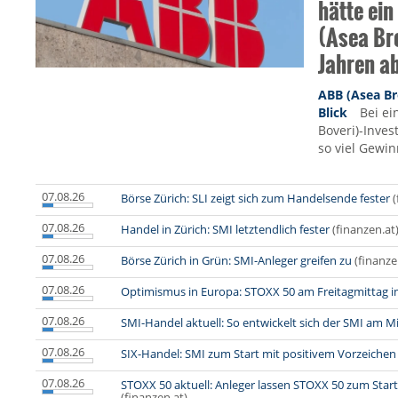
hätte ein
(Asea Br
Jahren a
ABB (Asea Br
Blick
Bei e
Boveri)-Inve
so viel Gewin
07.08.26
Börse Zürich: SLI zeigt sich zum Handelsende fester
(
07.08.26
Handel in Zürich: SMI letztendlich fester
(finanzen.at
07.08.26
Börse Zürich in Grün: SMI-Anleger greifen zu
(finanze
07.08.26
Optimismus in Europa: STOXX 50 am Freitagmittag 
07.08.26
SMI-Handel aktuell: So entwickelt sich der SMI am M
07.08.26
SIX-Handel: SMI zum Start mit positivem Vorzeichen
07.08.26
STOXX 50 aktuell: Anleger lassen STOXX 50 zum Start
(finanzen.at)