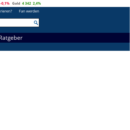
-0,1%
Gold
4 342
2,4%
trieren?
Fan werden
Ratgeber