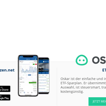
07.08.26
Allianz Hold
07.08.26
Merck Market-
Perform
07.08.26
Allianz Sector
Perform
07.08.26
RATIONAL Buy
07.08.26
Merck Kaufen
zen.net
E
07.08.26
Kontron Kaufen
Oskar ist der einfache und i
07.08.26
Daimler Truck B
ETF-Sparplan. Er übernimmt 
Auswahl, ist steuersmart, t
kostengünstig.
07.08.26
Airbus Hold
JETZT ME
07.08.26
Münchener