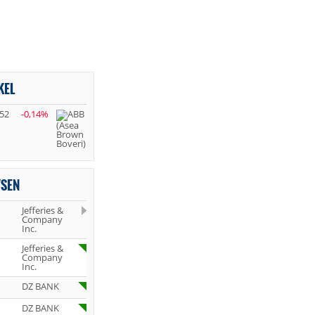
KEL
,52
-0,14%
YSEN
Jefferies &
Company
Inc.
Jefferies &
Company
Inc.
DZ BANK
DZ BANK