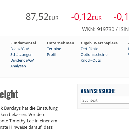
87,52
-0,12
-0,
EUR
EUR
WKN: 919730 / ISI
Fundamental
Unternehmen
zugeh. Wertpapiere
Bilanz/GuV
Termine
Zertifikate
Schätzungen
Profil
Optionsscheine
Dividende/GV
Knock-Outs
Analysen
ANALYSENSUCHE
eight
 Barclays hat die Einstufung
nken belassen. Vor dem
onte Timothy Lee in einer am
nzte Hinweise darauf, dass