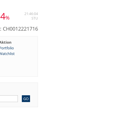
14
21:46:04
%
STU
N: CH0012221716
Aktion
Portfolio
Watchlist
GO