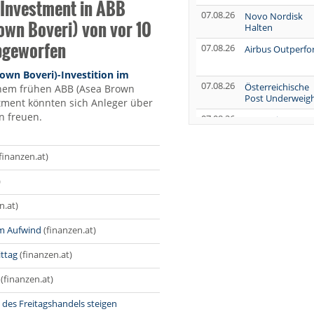
 Investment in ABB
07.08.26
Novo Nordisk
own Boveri) von vor 10
Halten
bgeworfen
07.08.26
Airbus Outperf
own Boveri)-Investition im
07.08.26
Österreichische
inem frühen ABB (Asea Brown
Post Underweig
stment könnten sich Anleger über
n freuen.
07.08.26
SUSS MicroTec
Verkaufen
07.08.26
AUMOVIO Hold
finanzen.at)
)
07.08.26
Allianz Kaufen
n.at)
07.08.26
Nutrien
Overweight
im Aufwind
(finanzen.at)
07.08.26
Tesla Neutral
ittag
(finanzen.at)
07.08.26
Symrise Kaufen
(finanzen.at)
07.08.26
LANXESS Halten
 des Freitagshandels steigen