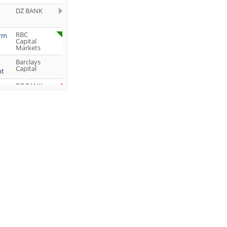
DZ BANK
RBC
orm
Capital
Markets
Barclays
Capital
ht
DZ BANK
Jefferies &
Company
Inc.
DZ BANK
JP Morgan
Chase &
Co.
UBS AG
DZ BANK
DZ BANK