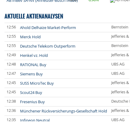
AB InBev SA-NV (Anheuser-Busch InBev)
AKTUELLE AKTIENANALYSEN
12:56
Bernstein Re
Ahold Delhaize Market-Perform
12:55
Jefferies & 
Merck Hold
12:55
Bernstein Re
Deutsche Telekom Outperform
12:49
Jefferies & 
Henkel vz. Hold
12:48
UBS AG
RATIONAL Buy
12:47
UBS AG
Siemens Buy
12:45
Jefferies & 
SUSS MicroTec Buy
12:45
Jefferies & 
Scout24 Buy
12:38
Deutsche Ba
Fresenius Buy
12:36
Jefferies & 
Münchener Rückversicherungs-Gesellschaft Hold
12:35
UBS AG
Infineon Neutral
12:34
UBS AG
Ahold Delhaize Neutral