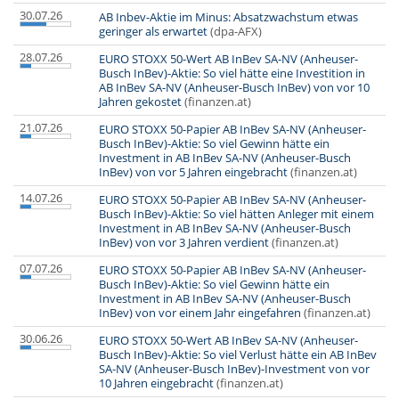
30.07.26
AB Inbev-Aktie im Minus: Absatzwachstum etwas
geringer als erwartet
(dpa-AFX)
28.07.26
EURO STOXX 50-Wert AB InBev SA-NV (Anheuser-
Busch InBev)-Aktie: So viel hätte eine Investition in
AB InBev SA-NV (Anheuser-Busch InBev) von vor 10
Jahren gekostet
(finanzen.at)
21.07.26
EURO STOXX 50-Papier AB InBev SA-NV (Anheuser-
Busch InBev)-Aktie: So viel Gewinn hätte ein
Investment in AB InBev SA-NV (Anheuser-Busch
InBev) von vor 5 Jahren eingebracht
(finanzen.at)
14.07.26
EURO STOXX 50-Papier AB InBev SA-NV (Anheuser-
Busch InBev)-Aktie: So viel hätten Anleger mit einem
Investment in AB InBev SA-NV (Anheuser-Busch
InBev) von vor 3 Jahren verdient
(finanzen.at)
07.07.26
EURO STOXX 50-Papier AB InBev SA-NV (Anheuser-
Busch InBev)-Aktie: So viel Gewinn hätte ein
Investment in AB InBev SA-NV (Anheuser-Busch
InBev) von vor einem Jahr eingefahren
(finanzen.at)
30.06.26
EURO STOXX 50-Wert AB InBev SA-NV (Anheuser-
Busch InBev)-Aktie: So viel Verlust hätte ein AB InBev
SA-NV (Anheuser-Busch InBev)-Investment von vor
10 Jahren eingebracht
(finanzen.at)