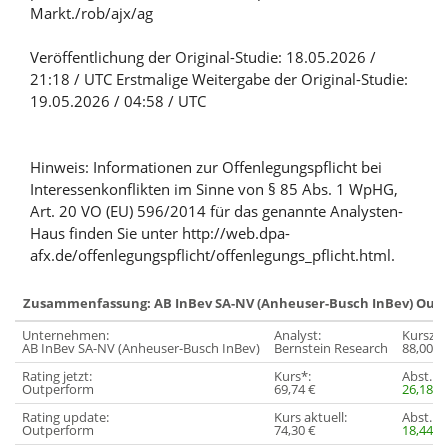
Markt./rob/ajx/ag
Veröffentlichung der Original-Studie: 18.05.2026 /
21:18 / UTC Erstmalige Weitergabe der Original-Studie:
19.05.2026 / 04:58 / UTC
Hinweis: Informationen zur Offenlegungspflicht bei
Interessenkonflikten im Sinne von § 85 Abs. 1 WpHG,
Art. 20 VO (EU) 596/2014 für das genannte Analysten-
Haus finden Sie unter http://web.dpa-
afx.de/offenlegungspflicht/offenlegungs_pflicht.html.
Zusammenfassung: AB InBev SA-NV (Anheuser-Busch InBev) Out
Unternehmen:
Analyst:
Kursziel
AB InBev SA-NV (Anheuser-Busch InBev)
Bernstein Research
88,00 €
Rating jetzt:
Kurs*:
Abst. Ku
Outperform
69,74 €
26,18%
Rating update:
Kurs aktuell:
Abst. Ku
Outperform
74,30 €
18,44%