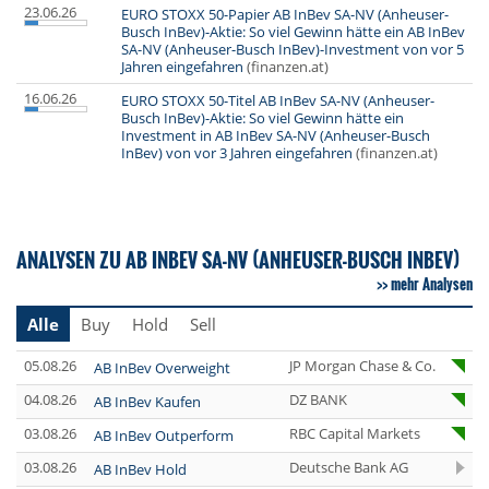
23.06.26
EURO STOXX 50-Papier AB InBev SA-NV (Anheuser-
Busch InBev)-Aktie: So viel Gewinn hätte ein AB InBev
SA-NV (Anheuser-Busch InBev)-Investment von vor 5
Jahren eingefahren
(finanzen.at)
16.06.26
EURO STOXX 50-Titel AB InBev SA-NV (Anheuser-
Busch InBev)-Aktie: So viel Gewinn hätte ein
Investment in AB InBev SA-NV (Anheuser-Busch
InBev) von vor 3 Jahren eingefahren
(finanzen.at)
ANALYSEN ZU AB INBEV SA-NV (ANHEUSER-BUSCH INBEV)
mehr Analysen
Alle
Buy
Hold
Sell
05.08.26
JP Morgan Chase & Co.
AB InBev Overweight
04.08.26
DZ BANK
AB InBev Kaufen
03.08.26
RBC Capital Markets
AB InBev Outperform
03.08.26
Deutsche Bank AG
AB InBev Hold