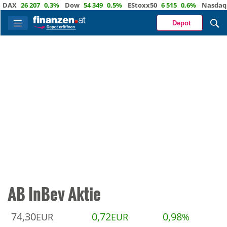
26 207
0,3%
Dow
54 349
0,5%
EStoxx50
6 515
0,6%
Nasdaq
29 4
Depot
AB InBev Aktie
74,30
0,72
0,98
EUR
EUR
%