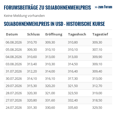
FORUMSBEITRÄGE ZU SOJABOHNENMEHLPREIS
zum Forum
Keine Meldung vorhanden
SOJABOHNENMEHLPREIS IN USD - HISTORISCHE KURSE
Datum
Schluss
Eröffnung
Tageshoch
Tagestief
06.08.2026
310,70
309,30
310,80
309,30
05.08.2026
309,30
310,10
310,10
307,10
04.08.2026
310,60
313,00
313,00
309,90
03.08.2026
313,40
310,30
314,50
309,10
31.07.2026
312,20
314,00
316,40
309,40
30.07.2026
314,10
316,10
317,30
313,00
29.07.2026
315,30
320,20
321,50
312,70
28.07.2026
320,30
321,00
323,50
319,00
27.07.2026
320,80
331,60
332,40
318,50
24.07.2026
331,30
330,60
335,60
329,50