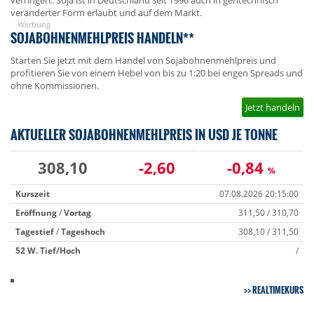
verringert. Soja ist in Deutschland seit 1996 auch in gentechnisch
veränderter Form erlaubt und auf dem Markt.
Werbung
SOJABOHNENMEHLPREIS HANDELN**
Starten Sie jetzt mit dem Handel von Sojabohnenmehlpreis und
profitieren Sie von einem Hebel von bis zu 1:20 bei engen Spreads und
ohne Kommissionen.
Jetzt handeln
AKTUELLER SOJABOHNENMEHLPREIS IN USD JE TONNE
308,10
-2,60
-0,84
%
Kurszeit
07.08.2026 20:15:00
Eröffnung
/
Vortag
311,50 / 310,70
Tagestief
/
Tageshoch
308,10 / 311,50
52 W.
Tief/Hoch
/
REALTIMEKURS