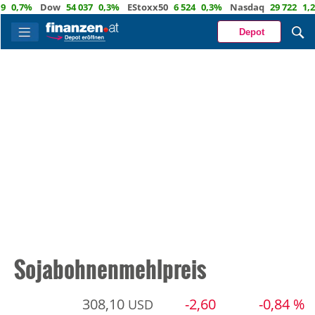
,7%
Dow
54 037
0,3%
EStoxx50
6 524
0,3%
Nasdaq
29 722
1,2%
Depot
Sojabohnenmehlpreis
308,10
-2,60
-0,84 %
USD