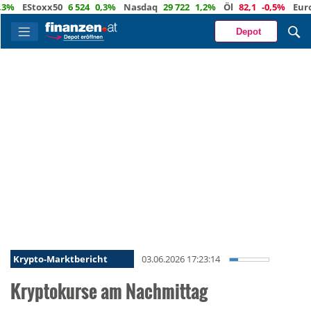
EStoxx50
6 524
0,3%
Nasdaq
29 722
1,2%
Öl
82,1
-0,5%
Euro
1,1
Depot
Krypto-Marktbericht
03.06.2026 17:23:14
Kryptokurse am Nachmittag