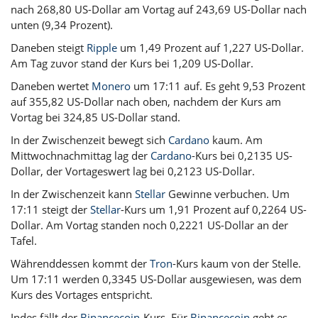
nach 268,80 US-Dollar am Vortag auf 243,69 US-Dollar nach
unten (9,34 Prozent).
Daneben steigt
Ripple
um 1,49 Prozent auf 1,227 US-Dollar.
Am Tag zuvor stand der Kurs bei 1,209 US-Dollar.
Daneben wertet
Monero
um 17:11 auf. Es geht 9,53 Prozent
auf 355,82 US-Dollar nach oben, nachdem der Kurs am
Vortag bei 324,85 US-Dollar stand.
In der Zwischenzeit bewegt sich
Cardano
kaum. Am
Mittwochnachmittag lag der
Cardano
-Kurs bei 0,2135 US-
Dollar, der Vortageswert lag bei 0,2123 US-Dollar.
In der Zwischenzeit kann
Stellar
Gewinne verbuchen. Um
17:11 steigt der
Stellar
-Kurs um 1,91 Prozent auf 0,2264 US-
Dollar. Am Vortag standen noch 0,2221 US-Dollar an der
Tafel.
Währenddessen kommt der
Tron
-Kurs kaum von der Stelle.
Um 17:11 werden 0,3345 US-Dollar ausgewiesen, was dem
Kurs des Vortages entspricht.
Indes fällt der
Binancecoin
-Kurs. Für
Binancecoin
geht es