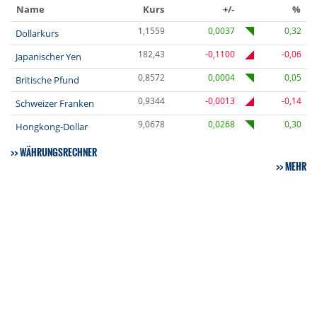
Name
Kurs
+/-
%
1,1559
0,0037
0,32
Dollarkurs
182,43
-0,1100
-0,06
Japanischer Yen
0,8572
0,0004
0,05
Britische Pfund
0,9344
-0,0013
-0,14
Schweizer Franken
9,0678
0,0268
0,30
Hongkong-Dollar
WÄHRUNGSRECHNER
MEHR