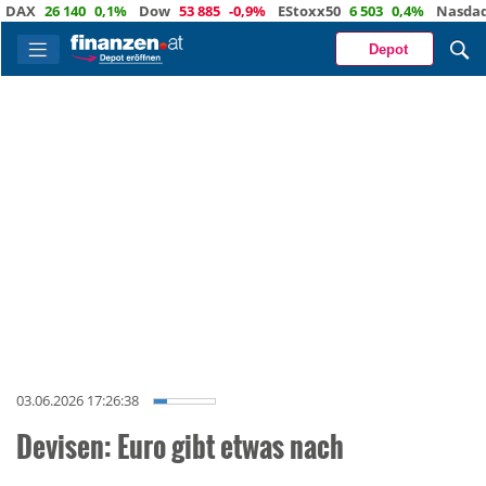
X
26 140
0,1%
Dow
53 885
-0,9%
EStoxx50
6 503
0,4%
Nasdaq
29
Depot
03.06.2026 17:26:38
Devisen: Euro gibt etwas nach