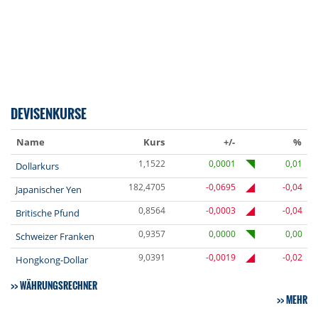
DEVISENKURSE
Name
Kurs
+/-
%
1,1522
0,0001
0,01
Dollarkurs
182,4705
-0,0695
-0,04
Japanischer Yen
0,8564
-0,0003
-0,04
Britische Pfund
0,9357
0,0000
0,00
Schweizer Franken
9,0391
-0,0019
-0,02
Hongkong-Dollar
WÄHRUNGSRECHNER
MEHR