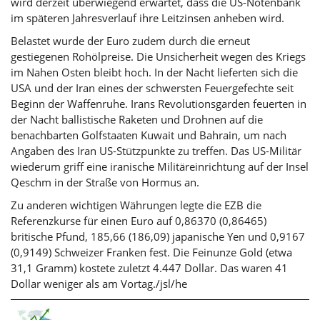
wird derzeit überwiegend erwartet, dass die US-Notenbank
im späteren Jahresverlauf ihre Leitzinsen anheben wird.
Belastet wurde der Euro zudem durch die erneut
gestiegenen Rohölpreise. Die Unsicherheit wegen des Kriegs
im Nahen Osten bleibt hoch. In der Nacht lieferten sich die
USA und der Iran eines der schwersten Feuergefechte seit
Beginn der Waffenruhe. Irans Revolutionsgarden feuerten in
der Nacht ballistische Raketen und Drohnen auf die
benachbarten Golfstaaten Kuwait und Bahrain, um nach
Angaben des Iran US-Stützpunkte zu treffen. Das US-Militär
wiederum griff eine iranische Militäreinrichtung auf der Insel
Qeschm in der Straße von Hormus an.
Zu anderen wichtigen Währungen legte die EZB die
Referenzkurse für einen Euro auf 0,86370 (0,86465)
britische Pfund, 185,66 (186,09) japanische Yen und 0,9167
(0,9149) Schweizer Franken fest. Die Feinunze
Gold
(etwa
31,1 Gramm) kostete zuletzt 4.447 Dollar. Das waren 41
Dollar weniger als am Vortag./jsl/he