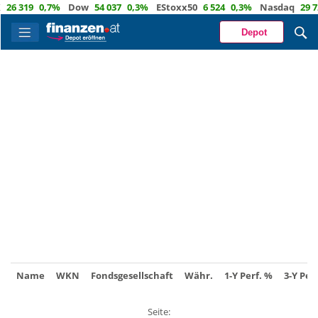
26 319
0,7%
Dow
54 037
0,3%
EStoxx50
6 524
0,3%
Nasdaq
29 72
Depot
Name
WKN
Fondsgesellschaft
Währ.
1-Y Perf. %
3-Y Per
Seite: