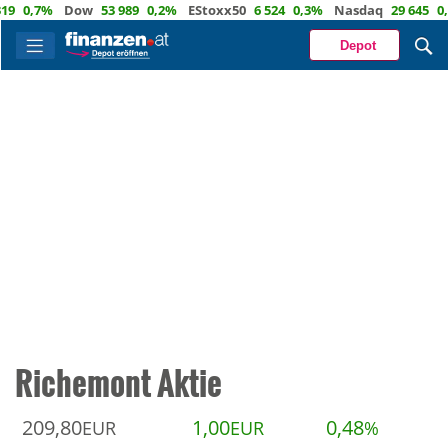
,7%
Dow
53 989
0,2%
EStoxx50
6 524
0,3%
Nasdaq
29 645
0,9%
Depot
Richemont Aktie
209,80
1,00
0,48
EUR
EUR
%