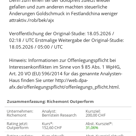
Denn zum einen sei der Goldpreis zuletzt wieder
gefallen und zum anderen machten steuerliche
Änderungen Goldschmuck in Festlandchina weniger
attraktiv./rob/bek/ajx
Veröffentlichung der Original-Studie: 18.05.2026 /
02:18 / UTC Erstmalige Weitergabe der Original-Studie:
18.05.2026 / 05:00 / UTC
Hinweis: Informationen zur Offenlegungspflicht bei
Interessenkonflikten im Sinne von § 85 Abs. 1 WpHG,
Art. 20 VO (EU) 596/2014 für das genannte Analysten-
Haus finden Sie unter http://web.dpa-
afx.de/offenlegungspflicht/offenlegungs_pflicht.html.
Zusammenfassung: Richemont Outperform
Unternehmen:
Analyst:
Kursziel:
Richemont
Bernstein Research
200,00 CHF
Rating jetzt:
Kurs*:
Abst. Kursziel*:
Outperform
152,60 CHF
31,06%