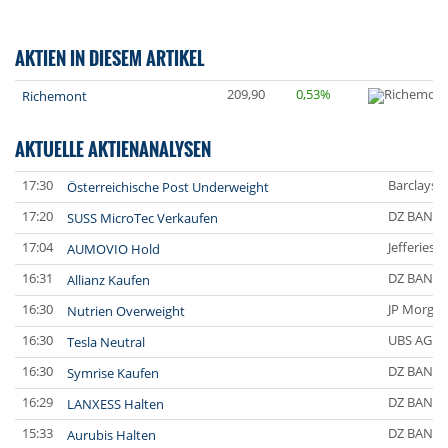
AKTIEN IN DIESEM ARTIKEL
209,90
0,53%
Richemont
AKTUELLE AKTIENANALYSEN
17:30
Barclays C
Österreichische Post Underweight
17:20
DZ BANK
SUSS MicroTec Verkaufen
17:04
Jefferies 
AUMOVIO Hold
16:31
DZ BANK
Allianz Kaufen
16:30
JP Morgan
Nutrien Overweight
16:30
UBS AG
Tesla Neutral
16:30
DZ BANK
Symrise Kaufen
16:29
DZ BANK
LANXESS Halten
15:33
DZ BANK
Aurubis Halten