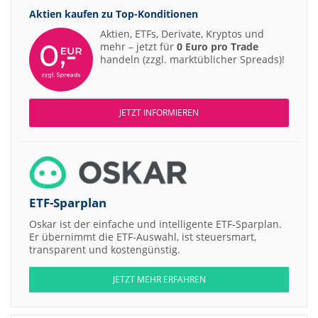
12:38
DZ BANK
Merck Kaufen
Aktien kaufen zu
Top-Konditionen
12:37
DZ BANK
Kontron Kaufen
Aktien, ETFs, Derivate, Kryptos und
12:37
Jefferies 
mehr – jetzt für
0 Euro pro Trade
Daimler Truck Buy
handeln (zzgl. marktüblicher Spreads)!
12:29
Jefferies 
Airbus Hold
12:28
UBS AG
Münchener Rückversicherungs-Gesellschaft Neutral
12:28
UBS AG
IONOS Neutral
JETZT INFORMIEREN
12:27
UBS AG
Allianz Neutral
12:27
Deutsche
Carl Zeiss Meditec Hold
12:26
Deutsche
United Internet Buy
12:26
Deutsche
ETF-Sparplan
Scout24 Buy
12:25
Deutsche
Rheinmetall Buy
Oskar ist der einfache und intelligente ETF-Sparplan.
Er übernimmt die ETF-Auswahl, ist steuersmart,
12:23
Deutsche
IONOS Buy
transparent und kostengünstig.
12:22
Deutsche
Aurubis Hold
JETZT MEHR ERFAHREN
12:20
Goldman S
Deutsche Bank Neutral
12:19
Goldman S
ING Group Buy