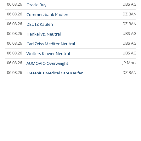
06.08.26
UBS AG
Oracle Buy
06.08.26
DZ BANK
Commerzbank Kaufen
06.08.26
DZ BANK
DEUTZ Kaufen
06.08.26
UBS AG
Henkel vz. Neutral
06.08.26
UBS AG
Carl Zeiss Meditec Neutral
06.08.26
UBS AG
Wolters Kluwer Neutral
06.08.26
JP Morgan
AUMOVIO Overweight
06.08.26
DZ BANK
Fresenius Medical Care Kaufen
06.08.26
Bernstein
Henkel vz. Market-Perform
06.08.26
Deutsche
Novo Nordisk Hold
06.08.26
Deutsche
Schaeffler Hold
06.08.26
DZ BANK
Linde Halten
06.08.26
JP Morgan
Diageo Neutral
06.08.26
Jefferies
QIAGEN Buy
06.08.26
Jefferies