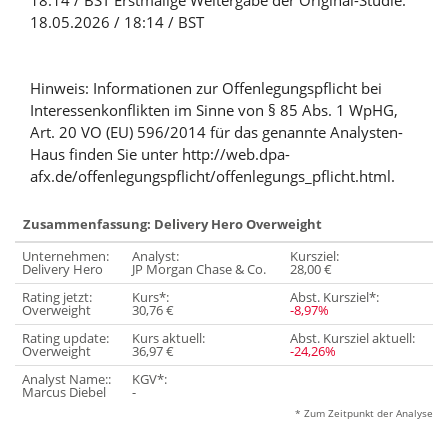
18:14 / BST Erstmalige Weitergabe der Original-Studie:
18.05.2026 / 18:14 / BST
Hinweis: Informationen zur Offenlegungspflicht bei
Interessenkonflikten im Sinne von § 85 Abs. 1 WpHG,
Art. 20 VO (EU) 596/2014 für das genannte Analysten-
Haus finden Sie unter http://web.dpa-
afx.de/offenlegungspflicht/offenlegungs_pflicht.html.
Zusammenfassung: Delivery Hero Overweight
Unternehmen:
Analyst:
Kursziel:
Delivery Hero
JP Morgan Chase & Co.
28,00 €
Rating jetzt:
Kurs*:
Abst. Kursziel*:
Overweight
30,76 €
-8,97%
Rating update:
Kurs aktuell:
Abst. Kursziel aktuell:
Overweight
36,97 €
-24,26%
Analyst Name::
KGV*:
Marcus Diebel
-
* Zum Zeitpunkt der Analyse