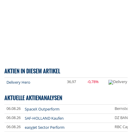
AKTIEN IN DIESEM ARTIKEL
36,97
-0,78%
Delivery Hero
AKTUELLE AKTIENANALYSEN
06.08.26
Bernstein
SpaceX Outperform
06.08.26
DZ BANK
SAF-HOLLAND Kaufen
06.08.26
RBC Capit
easyJet Sector Perform