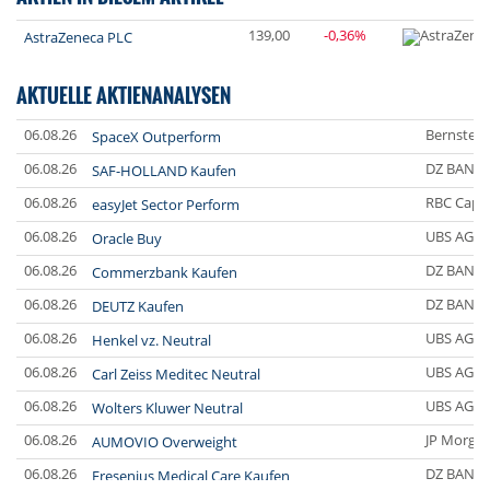
139,00
-0,36%
AstraZeneca PLC
AKTUELLE AKTIENANALYSEN
06.08.26
Bernstein
SpaceX Outperform
06.08.26
DZ BANK
SAF-HOLLAND Kaufen
06.08.26
RBC Capit
easyJet Sector Perform
06.08.26
UBS AG
Oracle Buy
06.08.26
DZ BANK
Commerzbank Kaufen
06.08.26
DZ BANK
DEUTZ Kaufen
06.08.26
UBS AG
Henkel vz. Neutral
06.08.26
UBS AG
Carl Zeiss Meditec Neutral
06.08.26
UBS AG
Wolters Kluwer Neutral
06.08.26
JP Morgan
AUMOVIO Overweight
06.08.26
DZ BANK
Fresenius Medical Care Kaufen