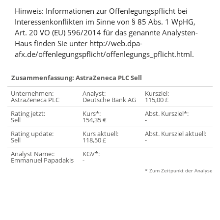
Hinweis: Informationen zur Offenlegungspflicht bei
Interessenkonflikten im Sinne von § 85 Abs. 1 WpHG,
Art. 20 VO (EU) 596/2014 für das genannte Analysten-
Haus finden Sie unter http://web.dpa-
afx.de/offenlegungspflicht/offenlegungs_pflicht.html.
Zusammenfassung: AstraZeneca PLC Sell
Unternehmen:
Analyst:
Kursziel:
AstraZeneca PLC
Deutsche Bank AG
115,00 £
Rating jetzt:
Kurs*:
Abst. Kursziel*:
Sell
154,35 €
-
Rating update:
Kurs aktuell:
Abst. Kursziel aktuell:
Sell
118,50 £
-
Analyst Name::
KGV*:
Emmanuel Papadakis
-
* Zum Zeitpunkt der Analyse