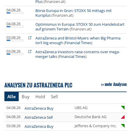
Plus
(finanzen.at)
04.08.26
Börse Europa in Grün: STOXX 50 mittags mit
Kursplus
(finanzen.at)
04.08.26
Optimismus in Europa: STOXX 50 zum Handelsstart
auf grünem Terrain
(finanzen.at)
03.08.26
AstraZeneca and Bristol-Myers: when Big Pharma
isn’t big enough
(
Financial Times
)
03.08.26
AstraZeneca investors raise concerns over mega-
merger talks
(
Financial Times
)
ANALYSEN ZU ASTRAZENECA PLC
mehr Analysen
Alle
Buy
Hold
Sell
04.08.26
UBS AG
AstraZeneca Buy
04.08.26
Deutsche Bank AG
AstraZeneca Sell
03.08.26
Jefferies & Company Inc.
AstraZeneca Buy