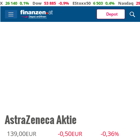
6 140
0,1%
Dow
53 885
-0,9%
EStoxx50
6 503
0,4%
Nasdaq
29 373
Depot
AstraZeneca Aktie
139,00
-0,50
-0,36
EUR
EUR
%