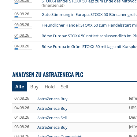
05.08.26
STOXX-Handel STOXX 50 legt zum Ende des Mittwoc
(finanzen.at)
05.08.26
Gute Stimmung in Europa: STOXX 50-Börsianer greif
05.08.26
Freundlicher Handel: STOXX 50 zum Handelsstart m
04.08.26
Börse Europa: STOXX 50 notiert schlussendlich im Pl
04.08.26
Börse Europa in Grün: STOXX 50 mittags mit Kursplu
ANALYSEN ZU ASTRAZENECA PLC
Alle
Buy
Hold
Sell
07.08.26
Jeff
AstraZeneca Buy
04.08.26
UBS
AstraZeneca Buy
04.08.26
Deu
AstraZeneca Sell
03.08.26
Jeff
AstraZeneca Buy
03.08.26
JP M
AstraZeneca Overweight