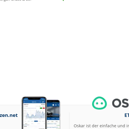
Under Armour
Underweight
07.08.26
IONOS Overweig
07.08.26
Springer Nature
Overweight
07.08.26
Henkel vz. Equal
Weight
07.08.26
Fraport Equal
Weight
07.08.26
Diageo Overwei
07.08.26
Ahold Delhaize
Equal Weight
07.08.26
RENK Kaufen
07.08.26
SGL Carbon Hol
zen.net
E
07.08.26
Scout24 Kaufen
Oskar ist der einfache und i
07.08.26
Allianz Hold