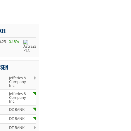
KEL
9,25
0,18%
YSEN
Jefferies &
Company
Inc.
Jefferies &
Company
Inc.
DZ BANK
DZ BANK
DZ BANK