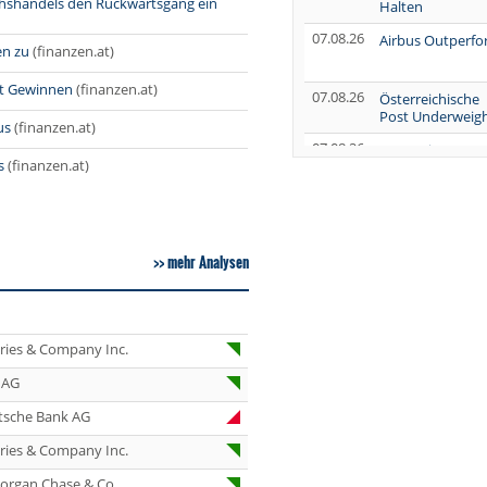
hshandels den Rückwärtsgang ein
Halten
07.08.26
Airbus Outperf
en zu
(finanzen.at)
it Gewinnen
(finanzen.at)
07.08.26
Österreichische
Post Underweig
us
(finanzen.at)
07.08.26
SUSS MicroTec
s
(finanzen.at)
Verkaufen
07.08.26
AUMOVIO Hold
07.08.26
Allianz Kaufen
mehr Analysen
07.08.26
Nutrien
Overweight
eries & Company Inc.
07.08.26
Tesla Neutral
 AG
07.08.26
Symrise Kaufen
tsche Bank AG
07.08.26
LANXESS Halten
eries & Company Inc.
07.08.26
Aurubis Halten
organ Chase & Co.
07.08.26