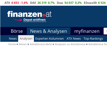
ATX
6 653
-1,4%
DAX
26 319
0,7%
Dow
54 037
0,3%
EStoxx50
6 524
Börse
News & Analysen
myfinanzen
News
Analysen
Experten Kolumnen
ATX News
Top-Rankings
Home
»
Aktien
»
AstraZeneca-Aktie
»
Analysen zu AstraZeneca
»
AstraZeneca Sel