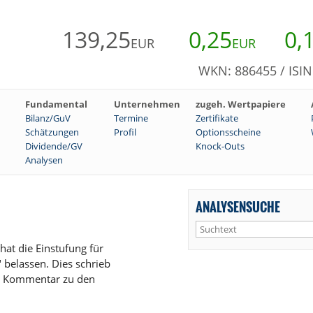
139,25
0,25
0,
EUR
EUR
WKN: 886455 / ISI
Fundamental
Unternehmen
zugeh. Wertpapiere
Bilanz/GuV
Termine
Zertifikate
Schätzungen
Profil
Optionsscheine
Dividende/GV
Knock-Outs
Analysen
ANALYSENSUCHE
at die Einstufung für
 belassen. Dies schrieb
n Kommentar zu den