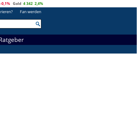
-0,1%
Gold
4 342
2,4%
trieren?
Fan werden
Ratgeber