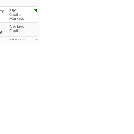
RBC
orm
Capital
Markets
Barclays
Capital
ht
DZ BANK
Jefferies &
Company
Inc.
DZ BANK
JP Morgan
Chase &
Co.
UBS AG
DZ BANK
DZ BANK
DZ BANK
JP Morgan