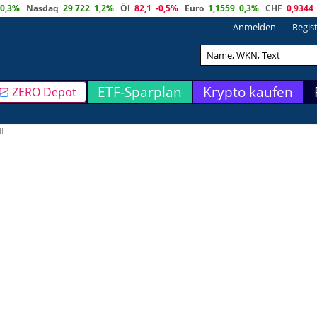
0,3%
Nasdaq
29 722
1,2%
Öl
82,1
-0,5%
Euro
1,1559
0,3%
CHF
0,9344
Anmelden
Regis
ETF-Sparplan
Krypto kaufen
ZERO Depot
l