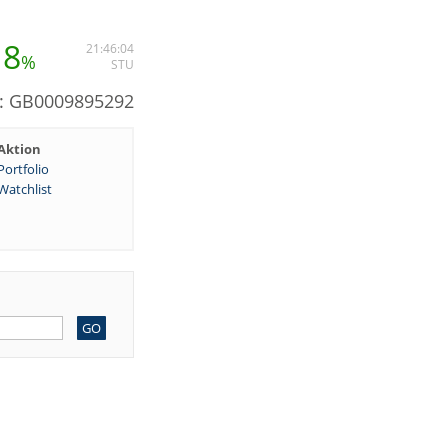
18
21:46:04
%
STU
N: GB0009895292
Aktion
Portfolio
Watchlist
GO