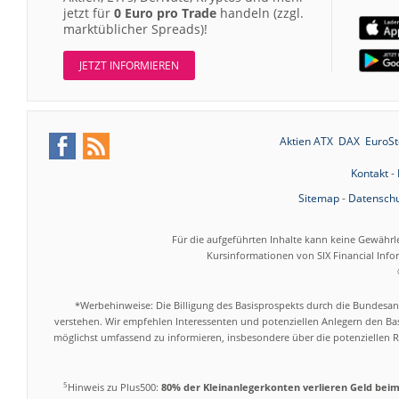
jetzt für
0 Euro pro Trade
handeln (zzgl.
marktüblicher Spreads)!
JETZT INFORMIEREN
Aktien ATX
DAX
EuroSt
Kontakt
-
Sitemap
-
Datenschu
Für die aufgeführten Inhalte kann keine Gewährl
Kursinformationen von SIX Financial Inf
*Werbehinweise: Die Billigung des Basisprospekts durch die Bundesans
verstehen. Wir empfehlen Interessenten und potenziellen Anlegern den Bas
möglichst umfassend zu informieren, insbesondere über die potenziellen Ri
5
Hinweis zu Plus500:
80% der Kleinanlegerkonten verlieren Geld bei