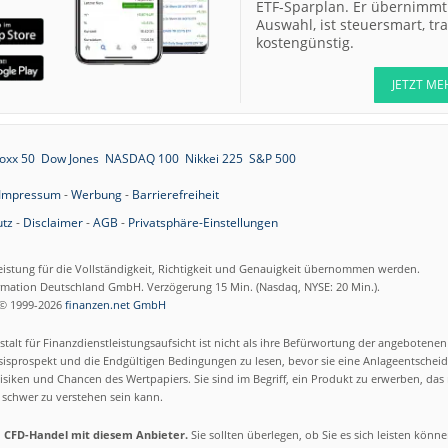
ETF-Sparplan. Er übernimmt 
Auswahl, ist steuersmart, t
kostengünstig.
07.08.26
Merck Market-
Perform
JETZT ME
07.08.26
Allianz Sector
Perform
07.08.26
RATIONAL Buy
oxx 50
Dow Jones
NASDAQ 100
Nikkei 225
S&P 500
Impressum
-
Werbung
-
Barrierefreiheit
tz
-
Disclaimer
-
AGB
-
Privatsphäre-Einstellungen
07.08.26
Merck Kaufen
07.08.26
eistung für die Vollständigkeit, Richtigkeit und Genauigkeit übernommen werden.
Kontron Kaufen
ormation Deutschland GmbH. Verzögerung 15 Min. (Nasdaq, NYSE: 20 Min.).
07.08.26
Daimler Truck B
© 1999-2026
finanzen.net GmbH
talt für Finanzdienstleistungsaufsicht ist nicht als ihre Befürwortung der angebotene
07.08.26
Airbus Hold
isprospekt und die Endgültigen Bedingungen zu lesen, bevor sie eine Anlageentscheid
siken und Chancen des Wertpapiers. Sie sind im Begriff, ein Produkt zu erwerben, das n
schwer zu verstehen sein kann.
07.08.26
Münchener
Rückversicherun
m CFD-Handel mit diesem Anbieter.
Sie sollten überlegen, ob Sie es sich leisten könn
Gesellschaft