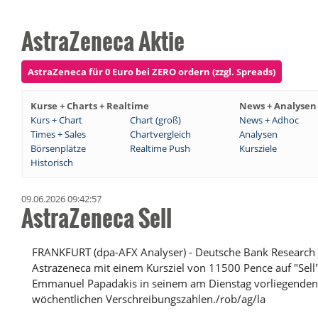
AstraZeneca Aktie
AstraZeneca für 0 Euro bei ZERO ordern (zzgl. Spreads)
Kurse + Charts + Realtime
News + Analysen
Kurs + Chart
Chart (groß)
News + Adhoc
Times + Sales
Chartvergleich
Analysen
Börsenplätze
Realtime Push
Kursziele
Historisch
09.06.2026 09:42:57
AstraZeneca Sell
FRANKFURT (dpa-AFX Analyser) - Deutsche Bank Research h
Astrazeneca mit einem Kursziel von 11500 Pence auf "Sell"
Emmanuel Papadakis in seinem am Dienstag vorliegende
wöchentlichen Verschreibungszahlen./rob/ag/la