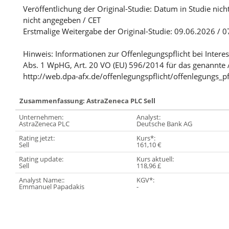
Veröffentlichung der Original-Studie: Datum in Studie nich
nicht angegeben / CET
Erstmalige Weitergabe der Original-Studie: 09.06.2026 / 0
Hinweis: Informationen zur Offenlegungspflicht bei Intere
Abs. 1 WpHG, Art. 20 VO (EU) 596/2014 für das genannte 
http://web.dpa-afx.de/offenlegungspflicht/offenlegungs_pf
Zusammenfassung: AstraZeneca PLC Sell
Unternehmen:
Analyst:
AstraZeneca PLC
Deutsche Bank AG
Rating jetzt:
Kurs*:
Sell
161,10 €
Rating update:
Kurs aktuell:
Sell
118,96 £
Analyst Name::
KGV*:
Emmanuel Papadakis
-