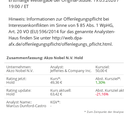
Erstmalige Weitergabe der Original-Studie: 19.05.2026 /
19:00 / ET
Hinweis: Informationen zur Offenlegungspflicht bei
Interessenkonflikten im Sinne von § 85 Abs. 1 WpHG,
Art. 20 VO (EU) 596/2014 für das genannte Analysten-
Haus finden Sie unter http://web.dpa-
afx.de/offenlegungspflicht/offenlegungs_pflicht.html.
Zusammenfassung: Akzo Nobel N.V. Hold
Unternehmen:
Analyst:
Kursziel:
Akzo Nobel N.V.
Jefferies & Company Inc.
50,00 €
Rating jetzt:
Kurs*:
Abst. Kursziel*:
Hold
49,36 €
1,30%
Rating update:
Kurs aktuell:
Abst. Kursziel aktue
Hold
63,42 €
-21,16%
Analyst Name::
KGV*:
Marcus Dunford-Castro
-
* Zum Zeitpunkt der Analyse