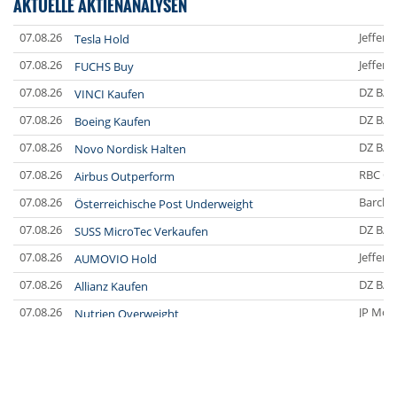
AKTUELLE AKTIENANALYSEN
07.08.26
Jefferi
Tesla Hold
07.08.26
Jefferi
FUCHS Buy
07.08.26
DZ BA
VINCI Kaufen
07.08.26
DZ BA
Boeing Kaufen
07.08.26
DZ BA
Novo Nordisk Halten
07.08.26
RBC Ca
Airbus Outperform
07.08.26
Barclay
Österreichische Post Underweight
07.08.26
DZ BA
SUSS MicroTec Verkaufen
07.08.26
Jefferi
AUMOVIO Hold
07.08.26
DZ BA
Allianz Kaufen
07.08.26
JP Mor
Nutrien Overweight
07.08.26
UBS A
Tesla Neutral
07.08.26
DZ BA
Symrise Kaufen
07.08.26
DZ BA
LANXESS Halten