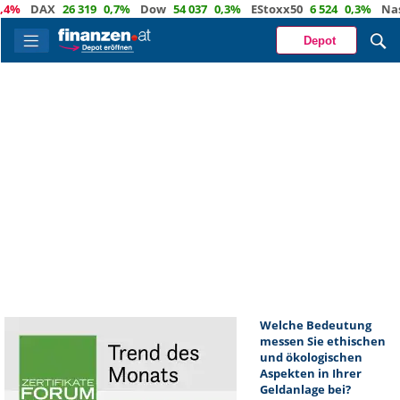
%
DAX
26 319
0,7%
Dow
54 037
0,3%
EStoxx50
6 524
0,3%
Nasda
Depot
Welche Bedeutung
messen Sie ethischen
und ökologischen
Aspekten in Ihrer
Geldanlage bei?