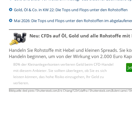
Gold, Öl & Co. in KW 22: Die Tops und Flops unter den Rohstoffen
Mai 2026: Die Tops und Flops unter den Rohstoffen im abgelaufen
Neu: CFDs auf Öl, Gold und alle Rohstoffe mit
Handeln Sie Rohstoffe mit Hebel und kleinen Spreads. Sie k
Handeln beginnen, um von der Wirkung von 2.000 Euro Kapita
80% der Kleinanlegerkonten verlieren Geld beim CFD-Handel
Je
mit diesem Anbieter. Sie sollten überlegen, ob Sie es sich
leisten können, das hohe Risiko einzugehen, Ihr Geld zu
verlieren.
Bildquelle: ded pixto / Shutterstock.com,Eric Chiang/123rf,claffra / Shutterstock.com,Bulent camci / 