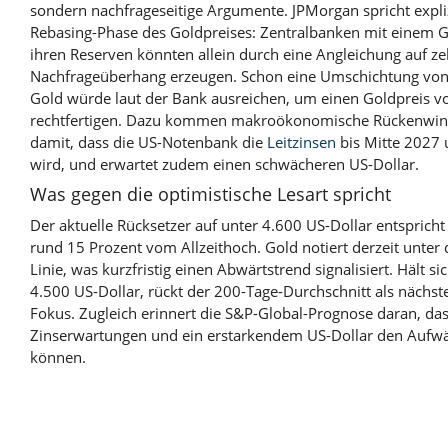
sondern nachfrageseitige Argumente. JPMorgan spricht expliz
Rebasing-Phase des Goldpreises: Zentralbanken mit einem G
ihren Reserven könnten allein durch eine Angleichung auf z
Nachfrageüberhang erzeugen. Schon eine Umschichtung von
Gold würde laut der Bank ausreichen, um einen Goldpreis v
rechtfertigen. Dazu kommen makroökonomische Rückenwind
damit, dass die US-Notenbank die
Leitzinsen
bis Mitte 2027 
wird, und erwartet zudem einen schwächeren US-Dollar.
Was gegen die optimistische Lesart spricht
Der aktuelle Rücksetzer auf unter 4.600 US-Dollar entspricht
rund 15 Prozent vom Allzeithoch. Gold notiert derzeit unter
Linie, was kurzfristig einen Abwärtstrend signalisiert. Hält 
4.500 US-Dollar, rückt der 200-Tage-Durchschnitt als nächs
Fokus. Zugleich erinnert die S&P-Global-Prognose daran, da
Zinserwartungen und ein erstarkendem US-Dollar den Aufwä
können.