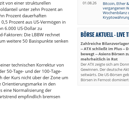
it von einer strukturellen
01.08.26
Bitcoin, Ether &
vergangenen W
oldanteil unter zehn Prozent an
Wochenbilanz 
ehn Prozent dauerhaften
Kryptowährung
 0,5 Prozent aus US-Vermögen in
on 6.000 US-Dollar zu
BÖRSE AKTUELL - LIVE 
-Faktoren: Die LBBW rechnet
um weitere 50 Basispunkte senken
Zahlreiche Bilanzvorlagen
-- ATX schließt im Plus -- 
bewegt -- Asiens Börsen 
mehrheitlich in Rot
Der ATX zeigte sich am Donn
 einer technischen Korrektur von
Gewinnen. Der deutsche Akt
 der 50-Tage- und der 100-Tage-
seitwärts. Die US-Börsen ge
sich der Kurs nicht über der Zone um
Börsen in Fernost dominiert
te Orientierungsmarke in den
ss eine Normalisierung der
rtstrend empfindlich bremsen