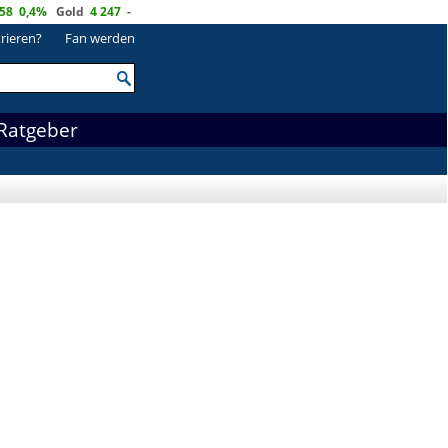
58
0,4%
Gold
4 247
-
trieren?
Fan werden
Ratgeber