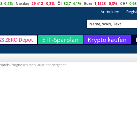
03
0,4%
Nasdaq
29 412
-0,3%
Öl
82,7
4,1%
Euro
1,1523
-0,3%
CHF
0,93
Anmelden
Regis
ETF-Sparplan
Krypto kaufen
ZERO Depot
ldpreis-Prognosen stark auseinandergehen