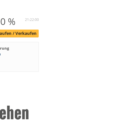
00 %
21:22:00
hrung
n
gehen