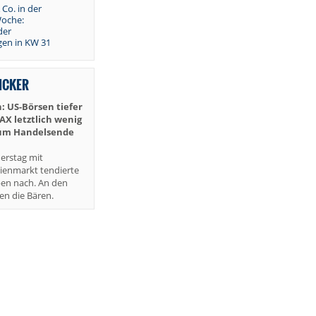
 Co. in der
oche:
der
en in KW 31
TICKER
: US-Börsen tiefer
DAX letztlich wenig
zum Handelsende
erstag mit
ienmarkt tendierte
ben nach. An den
en die Bären.