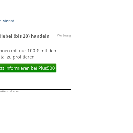
en Monat
 Hebel (bis 20) handeln
Werbung
önnen mit nur 100 € mit dem
l zu profitieren!
tzt informieren bei Plus500
Shutterstock.com