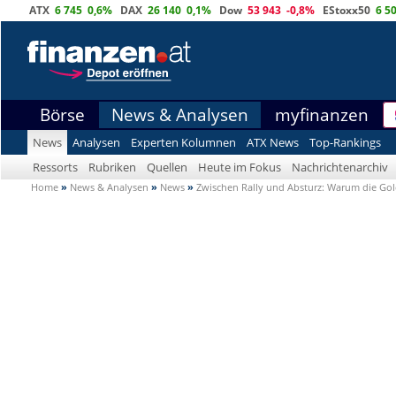
ATX
6 745
0,6%
DAX
26 140
0,1%
Dow
53 943
-0,8%
EStoxx50
6 5
Börse
News & Analysen
myfinanzen
News
Analysen
Experten Kolumnen
ATX News
Top-Rankings
Ressorts
Rubriken
Quellen
Heute im Fokus
Nachrichtenarchiv
Home
»
News & Analysen
»
News
»
Zwischen Rally und Absturz: Warum die Go