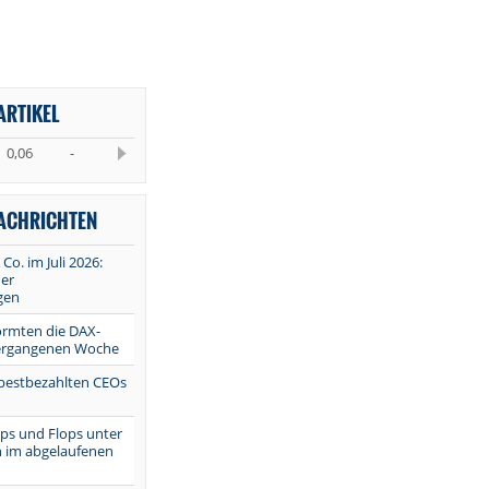
ARTIKEL
0,06
-
NACHRICHTEN
 Co. im Juli 2026:
er
gen
ormten die DAX-
vergangenen Woche
 bestbezahlten CEOs
Tops und Flops unter
 im abgelaufenen