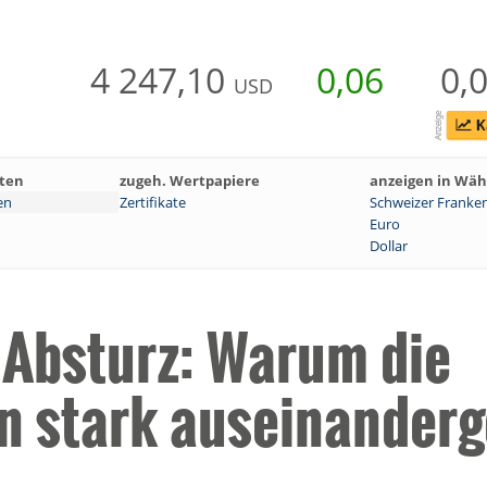
4 247,10
0,06
0,
USD
ten
zugeh. Wertpapiere
anzeigen in Wä
en
Zertifikate
Schweizer Franke
Euro
Dollar
 Absturz: Warum die
n stark auseinander