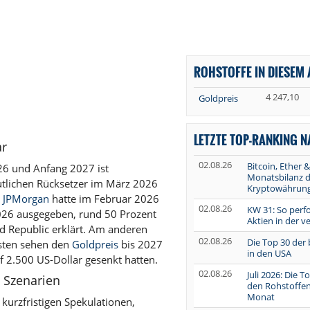
ROHSTOFFE IN DIESEM 
4 247,10
Goldpreis
LETZTE TOP-RANKING 
ar
02.08.26
Bitcoin, Ether &
26 und Anfang 2027 ist
Monatsbilanz d
tlichen Rücksetzer im März 2026
Kryptowährun
.
JPMorgan
hatte im Februar 2026
02.08.26
KW 31: So perf
2026 ausgegeben, rund 50 Prozent
Aktien in der 
d Republic erklärt. Am anderen
02.08.26
Die Top 30 der
ysten sehen den
Goldpreis
bis 2027
in den USA
uf 2.500 US-Dollar gesenkt hatten.
02.08.26
Juli 2026: Die 
n Szenarien
den Rohstoffen
Monat
kurzfristigen Spekulationen,