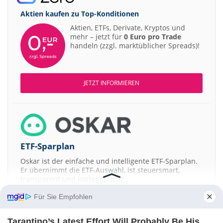
Aktien kaufen zu
Top-Konditionen
Aktien, ETFs, Derivate, Kryptos und
mehr – jetzt für
0 Euro pro Trade
handeln (zzgl. marktüblicher Spreads)!
JETZT INFORMIEREN
ETF-Sparplan
Oskar ist der einfache und intelligente ETF-Sparplan.
Er übernimmt die ETF-Auswahl, ist steuersmart,
transparent und kostengünstig.
Für Sie Empfohlen
JETZT MEHR ERFAHREN
Tarantino’s Latest Effort Will Probably Be His