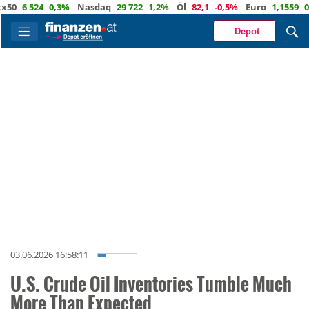
0
6 524
0,3%
Nasdaq
29 722
1,2%
Öl
82,1
-0,5%
Euro
1,1559
0,3
Depot
03.06.2026 16:58:11
U.S. Crude Oil Inventories Tumble Much
More Than Expected