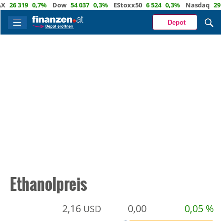
319
0,7%
Dow
54 037
0,3%
EStoxx50
6 524
0,3%
Nasdaq
29 722
1
Depot
Ethanolpreis
2,16
0,00
0,05 %
USD