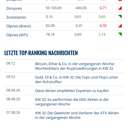
56 100,00
-400,00
-0,71
Zinnpreis
0,16
0,01
5,65
Zuckerpreis
82,08
-0,41
-0,50
Ölpreis (Brent)
78,18
0,89
1,15
Ölpreis (WTI)
LETZTE TOP-RANKING NACHRICHTEN
06:12
Bitcoin, Ether & Co. in der vergangenen Woche:
Wochenbilanz der Kryptowährungen in KW 32
05:52
Gold, Öl & Co. in KW 32: Die Tops und Flops unter
den Rohstoffen
08.08.26
Diese Aktien empfehlen Experten zu kaufen
08.08.26
KW 32: So performten die DAX-Aktien in der
vergangenen Woche
07.08.26
KW 32: Die Gewinner und Verlierer der ATX-Aktien
in der vergangenen Woche