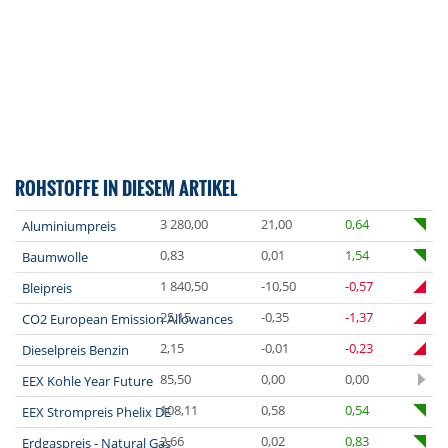
ROHSTOFFE IN DIESEM ARTIKEL
3 280,00
21,00
0,64
Aluminiumpreis
0,83
0,01
1,54
Baumwolle
1 840,50
-10,50
-0,57
Bleipreis
25,15
-0,35
-1,37
CO2 European Emission Allowances
2,15
-0,01
-0,23
Dieselpreis Benzin
85,50
0,00
0,00
EEX Kohle Year Future
108,11
0,58
0,54
EEX Strompreis Phelix DE
2,66
0,02
0,83
Erdgaspreis - Natural Gas