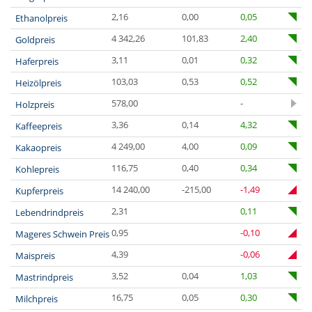
2,16
0,00
0,05
Ethanolpreis
4 342,26
101,83
2,40
Goldpreis
3,11
0,01
0,32
Haferpreis
103,03
0,53
0,52
Heizölpreis
578,00
-
Holzpreis
3,36
0,14
4,32
Kaffeepreis
4 249,00
4,00
0,09
Kakaopreis
116,75
0,40
0,34
Kohlepreis
14 240,00
-215,00
-1,49
Kupferpreis
2,31
0,11
Lebendrindpreis
0,95
-0,10
Mageres Schwein Preis
4,39
-0,06
Maispreis
3,52
0,04
1,03
Mastrindpreis
16,75
0,05
0,30
Milchpreis