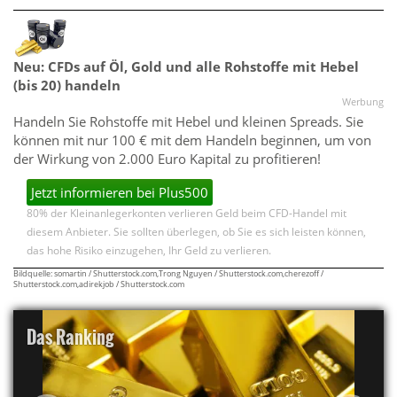
Neu: CFDs auf Öl, Gold und alle Rohstoffe mit Hebel
(bis 20) handeln
Werbung
Handeln Sie Rohstoffe mit Hebel und kleinen Spreads. Sie
können mit nur 100 € mit dem Handeln beginnen, um von
der Wirkung von 2.000 Euro Kapital zu profitieren!
Jetzt informieren bei Plus500
80% der Kleinanlegerkonten verlieren Geld beim CFD-Handel mit
diesem Anbieter. Sie sollten überlegen, ob Sie es sich leisten können,
das hohe Risiko einzugehen, Ihr Geld zu verlieren.
Bildquelle: somartin / Shutterstock.com,Trong Nguyen / Shutterstock.com,cherezoff /
Shutterstock.com,adirekjob / Shutterstock.com
Das Ranking