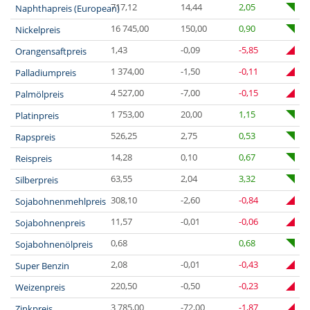
717,12
14,44
2,05
Naphthapreis (European)
16 745,00
150,00
0,90
Nickelpreis
1,43
-0,09
-5,85
Orangensaftpreis
1 374,00
-1,50
-0,11
Palladiumpreis
4 527,00
-7,00
-0,15
Palmölpreis
1 753,00
20,00
1,15
Platinpreis
526,25
2,75
0,53
Rapspreis
14,28
0,10
0,67
Reispreis
63,55
2,04
3,32
Silberpreis
308,10
-2,60
-0,84
Sojabohnenmehlpreis
11,57
-0,01
-0,06
Sojabohnenpreis
0,68
0,68
Sojabohnenölpreis
2,08
-0,01
-0,43
Super Benzin
220,50
-0,50
-0,23
Weizenpreis
3 785,00
-72,00
-1,87
Zinkpreis