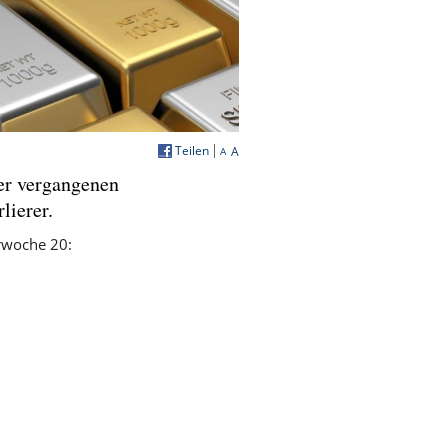
Teilen
A
A
er vergangenen
lierer.
rwoche 20: