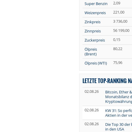
2,09
Super Benzin
221,00
Weizenpreis
3 736,00
Zinkpreis
56 199,00
Zinnpreis
0,15
Zuckerpreis
80,22
Ölpreis
(Brent)
75,96
Ölpreis (WTI)
LETZTE TOP-RANKING 
02.08.26
Bitcoin, Ether &
Monatsbilanz d
Kryptowährun
02.08.26
KW 31: So perf
Aktien in der 
02.08.26
Die Top 30 der
in den USA