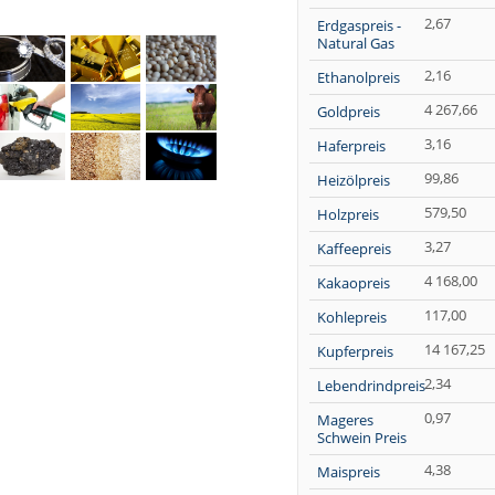
2,67
Erdgaspreis -
Natural Gas
2,16
Ethanolpreis
4 267,66
Goldpreis
3,16
Haferpreis
99,86
Heizölpreis
579,50
Holzpreis
3,27
Kaffeepreis
4 168,00
Kakaopreis
117,00
Kohlepreis
14 167,25
Kupferpreis
2,34
Lebendrindpreis
0,97
Mageres
Schwein Preis
4,38
Maispreis