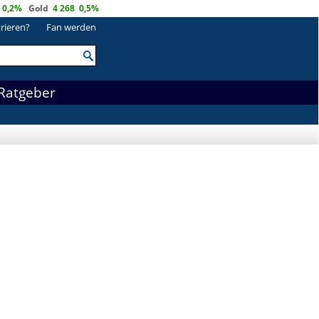
0,2%
Gold
4 268
0,5%
trieren?
Fan werden
Ratgeber