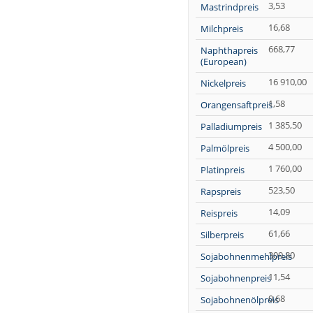
3,53
Mastrindpreis
16,68
Milchpreis
668,77
Naphthapreis
(European)
16 910,00
Nickelpreis
1,58
Orangensaftpreis
1 385,50
Palladiumpreis
4 500,00
Palmölpreis
1 760,00
Platinpreis
523,50
Rapspreis
14,09
Reispreis
61,66
Silberpreis
309,80
Sojabohnenmehlpreis
11,54
Sojabohnenpreis
0,68
Sojabohnenölpreis