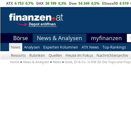
ATX
6 753
0,7%
DAX
26 199
0,3%
Dow
54 349
0,5%
EStoxx50
6 519
Börse
News & Analysen
myfinanzen
News
Analysen
Experten Kolumnen
ATX News
Top-Rankings
Ressorts
Rubriken
Quellen
Heute im Fokus
Nachrichtenarchiv
Home
»
News & Analysen
»
News
»
Gold, Öl & Co. in KW 20: Die Tops und Flop