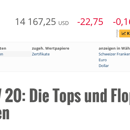
14 167,25
-22,75
-0,
USD
ten
zugeh. Wertpapiere
anzeigen in Wä
en
Zertifikate
Schweizer Franke
Euro
Dollar
W 20: Die Tops und Fl
en