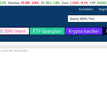
0,7%
Nasdaq
29 488
-0,8%
Öl
80,2
1,0%
Euro
1,1543
-0,1%
CHF
0,9343
Anmelden
Regis
ETF-Sparplan
Krypto kaufen
ZERO Depot
s unter den Rohstoffen