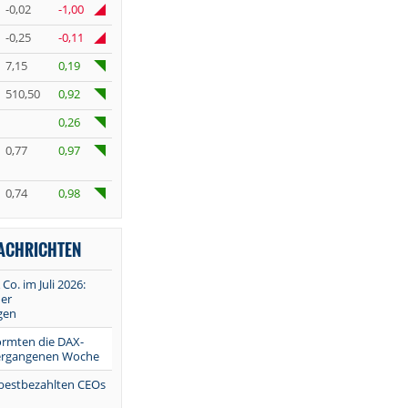
-0,02
-1,00
-0,25
-0,11
7,15
0,19
510,50
0,92
0,26
0,77
0,97
0,74
0,98
NACHRICHTEN
 Co. im Juli 2026:
er
gen
ormten die DAX-
vergangenen Woche
 bestbezahlten CEOs