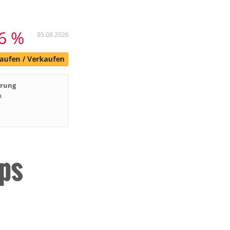
16 %
05.08.2026
hrung
n
ops