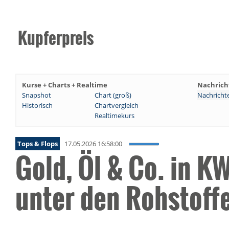
Kupferpreis
Kurse + Charts + Realtime
Nachrich
Snapshot
Chart (groß)
Nachricht
Historisch
Chartvergleich
Realtimekurs
Tops & Flops
17.05.2026 16:58:00
Gold, Öl & Co. in K
unter den Rohstoff