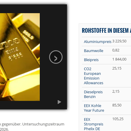
ROHSTOFFE IN DIESEM 
3 229,50
Aluminiumpreis
›
0,82
Baumwolle
1 844,00
Bleipreis
25,15
CO2
European
Emission
Allowances
2,15
Dieselpreis
Benzin
85,50
EEX Kohle
Year Future
105,25
EEX
aum gegenüber. Untersuchungszeitraum
Strompreis
Phelix DE
.2026.