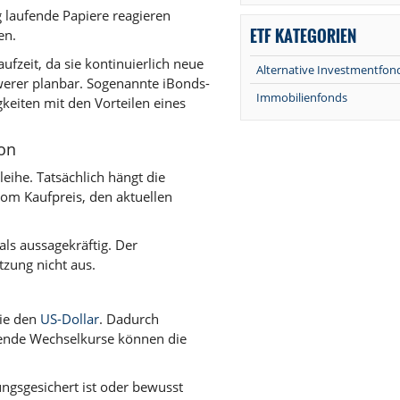
ng laufende Papiere reagieren
ETF KATEGORIEN
en.
ufzeit, da sie kontinuierlich neue
Alternative Investmentfon
hwerer planbar. Sogenannte iBonds-
Immobilienfonds
igkeiten mit den Vorteilen eines
pon
leihe. Tatsächlich hängt die
vom Kaufpreis, den aktuellen
 als aussagekräftig. Der
tzung nicht aus.
wie den
US-Dollar
. Dadurch
kende Wechselkurse können die
rungsgesichert ist oder bewusst