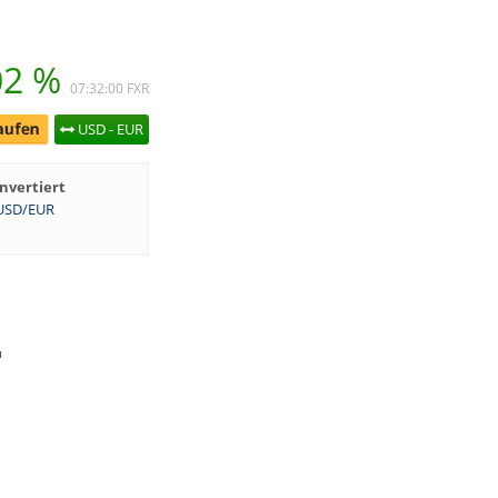
02 %
07:32:00
FXR
USD - EUR
Invertiert
USD/EUR
-