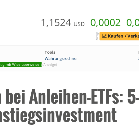
1,1524
0,0002
0,
USD
Tools
Währungsrechner
tig mit Wise überweisen
(Anzeige)
bei Anleihen-ETFs: 5
instiegsinvestment