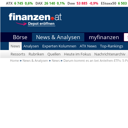
ATX
6 745
0,6%
DAX
26 140
0,1%
Dow
53 885
-0,9%
EStoxx50
6 503
Börse
News & Analysen
myfinanzen
News
Analysen
Experten Kolumnen
ATX News
Top-Rankings
Ressorts
Rubriken
Quellen
Heute im Fokus
Nachrichtenarchiv
Home
»
News & Analysen
»
News
»
Darum kommt es an bei Anleihen-ETFs: 5-Pu