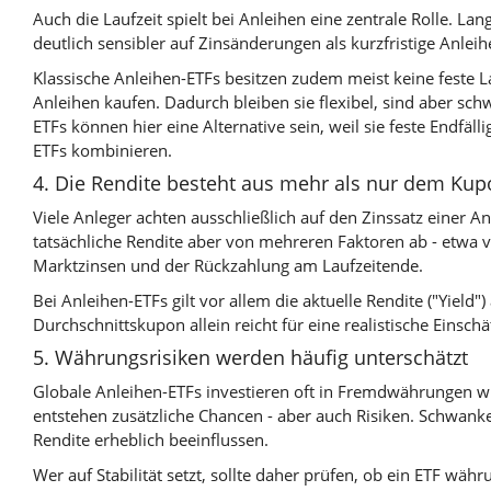
Auch die Laufzeit spielt bei Anleihen eine zentrale Rolle. La
deutlich sensibler auf Zinsänderungen als kurzfristige Anleih
Klassische Anleihen-ETFs besitzen zudem meist keine feste La
Anleihen kaufen. Dadurch bleiben sie flexibel, sind aber sc
ETFs können hier eine Alternative sein, weil sie feste Endfäll
ETFs kombinieren.
4. Die Rendite besteht aus mehr als nur dem Ku
Viele Anleger achten ausschließlich auf den Zinssatz einer An
tatsächliche Rendite aber von mehreren Faktoren ab - etwa 
Marktzinsen und der Rückzahlung am Laufzeitende.
Bei Anleihen-ETFs gilt vor allem die aktuelle Rendite ("Yield")
Durchschnittskupon allein reicht für eine realistische Einschä
5. Währungsrisiken werden häufig unterschätzt
Globale Anleihen-ETFs investieren oft in Fremdwährungen 
entstehen zusätzliche Chancen - aber auch Risiken. Schwan
Rendite erheblich beeinflussen.
Wer auf Stabilität setzt, sollte daher prüfen, ob ein ETF wäh