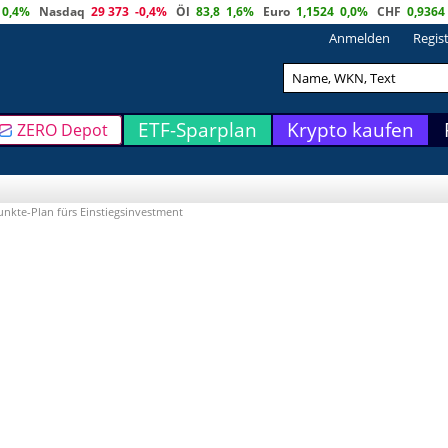
0,4%
Nasdaq
29 373
-0,4%
Öl
83,8
1,6%
Euro
1,1524
0,0%
CHF
0,9364
Anmelden
Regis
ETF-Sparplan
Krypto kaufen
ZERO Depot
nkte-Plan fürs Einstiegsinvestment