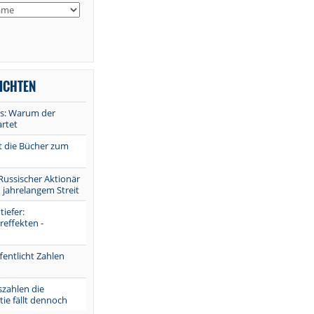
ICHTEN
is: Warum der
artet
et die Bücher zum
Russischer Aktionär
 jahrelangem Streit
iefer:
effekten -
fentlicht Zahlen
szahlen die
ie fällt dennoch