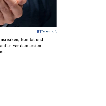
Teilen
A
A
insrisiken, Bonität und
auf es vor dem ersten
mt.