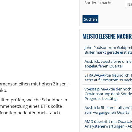
Sortieren nach:
Suchen
MEISTGELESENE NACHR
John Paulson zum Goldpre
Bullenmarkt gerade erst st
Ausblick: voestalpine öffn
abgelaufenen Quartal
STRABAG-Aktie freundlich: 
setzt auf Kompromiss nach
nehmensanleihen mit hohen Zinsen -
voestalpine-Aktie dennoch t
iko.
Gewinnsprung dank Sonder
Prognose bestätigt
sollten prüfen, welche Schuldner im
ammensetzung eines ETFs sollte
Ausblick: Rheinmetall veröf
zum vergangenen Quartal
Renditen bedeuten meist auch
AMD übertrifft mit Quartal
Analystenerwartungen - Akt