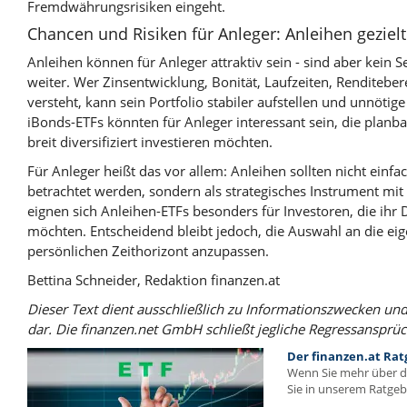
Fremdwährungsrisiken eingeht.
Chancen und Risiken für Anleger: Anleihen gezielt 
Anleihen können für Anleger attraktiv sein - sind aber kein Se
weiter. Wer Zinsentwicklung, Bonität, Laufzeiten, Renditeb
versteht, kann sein Portfolio stabiler aufstellen und unnöti
iBonds-ETFs könnten für Anleger interessant sein, die planba
breit diversifiziert investieren möchten.
Für Anleger heißt das vor allem: Anleihen sollten nicht einfa
betrachtet werden, sondern als strategisches Instrument mit
eignen sich Anleihen-ETFs besonders für Investoren, die ihr 
möchten. Entscheidend bleibt jedoch, die Auswahl an die ei
persönlichen Zeithorizont anzupassen.
Bettina Schneider, Redaktion finanzen.at
Dieser Text dient ausschließlich zu Informationszwecken und
dar. Die finanzen.net GmbH schließt jegliche Regressansprüc
Der finanzen.at Ratg
Wenn Sie mehr über 
Sie in unserem Ratgebe