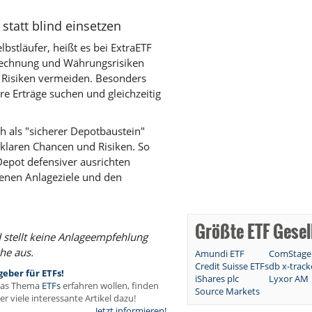
statt blind einsetzen
lbstläufer, heißt es bei ExtraETF
erechnung und Währungsrisiken
ge Risiken vermeiden. Besonders
re Erträge suchen und gleichzeitig
ch als "sicherer Depotbaustein"
 klaren Chancen und Risiken. So
Depot defensiver ausrichten
genen Anlageziele und den
Größte ETF Gesel
 stellt keine Anlageempfehlung
he aus.
Amundi ETF
ComStage
Credit Suisse ETFs
db x-track
eber für ETFs!
iShares plc
Lyxor AM
das Thema
ETFs
erfahren wollen, finden
Source Markets
r viele interessante Artikel dazu!
Jetzt informieren!