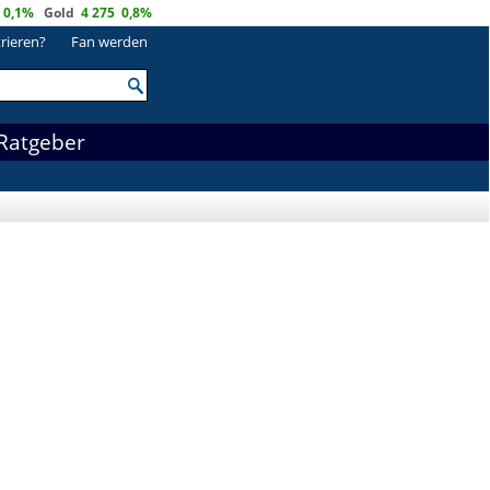
0,1%
Gold
4 275
0,8%
trieren?
Fan werden
Ratgeber