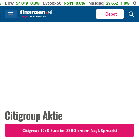
w
54 049
0,3%
EStoxx50
6 541
0,6%
Nasdaq
29 662
1,0%
Öl
83,1
Depot
Citigroup Aktie
Citigroup für 0 Euro bei ZERO ordern (zzgl. Spreads)