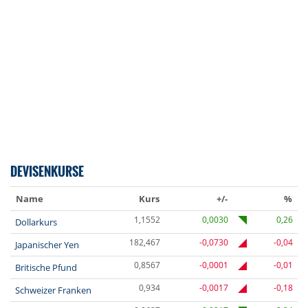
DEVISENKURSE
Name
Kurs
+/-
%
1,1552
0,0030
0,26
Dollarkurs
182,467
-0,0730
-0,04
Japanischer Yen
0,8567
-0,0001
-0,01
Britische Pfund
0,934
-0,0017
-0,18
Schweizer Franken