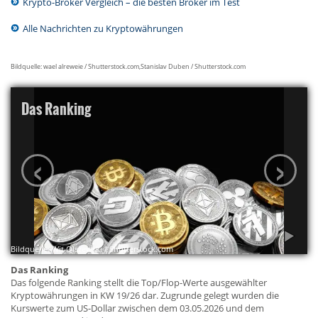
Krypto-Broker Vergleich – die besten Broker im Test
Alle Nachrichten zu Kryptowährungen
Bildquelle: wael alreweie / Shutterstock.com,Stanislav Duben / Shutterstock.com
Das Ranking
‹
›
Bildquelle: Wit Olszewski / Shutterstock.com
Das Ranking
Das folgende Ranking stellt die Top/Flop-Werte ausgewählter
Kryptowährungen in KW 19/26 dar. Zugrunde gelegt wurden die
Kurswerte zum US-Dollar zwischen dem 03.05.2026 und dem