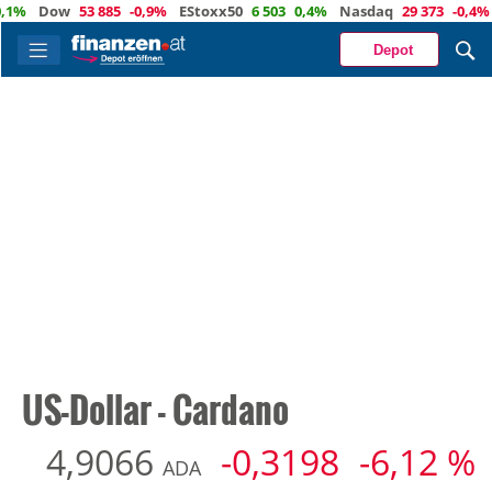
Dow
53 885
-0,9%
EStoxx50
6 503
0,4%
Nasdaq
29 373
-0,4%
Öl
Depot
US-Dollar - Cardano
4,9066
-0,3198
-6,12 %
ADA