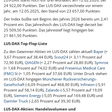
24 922,00 Punkten. Der LUS-DAX verzeichnete vor einem
Jahr, am 12.05.2025, den Stand von 23 657,00 Punkten.
Der Index büßte seit Beginn des Jahres 2026 bereits um 2,41
Prozent ein. Das Jahreshoch des LUS-DAX liegt derzeit bei
25 509,50 Punkten. Das Jahrestief liegt hingegen bei
21 861,50 Punkten.
LUS-DAX-Top-Flop-Liste
Zu den Gewinner-Aktien im LUS-DAX zählen aktuell
Bayer
(+
3,67 Prozent auf 38,44 EUR),
Scout24
(+ 3,11 Prozent auf
72,90 EUR),
QIAGEN
(+ 2,27 Prozent auf 28,80 EUR),
Symrise
(+ 1,68 Prozent auf 74,02 EUR) und
Fresenius Medical Care
(FMC) St
(+ 1,05 Prozent auf 37,66 EUR). Unter Druck stehen
im LUS-DAX hingegen
Münchener Rückversicherungs-
Gesellschaft
(-6,09 Prozent auf 468,90 EUR),
Infineon
(-5,91
Prozent auf 58,14 EUR),
Zalando
(-5,57 Prozent auf 19,09
EUR),
Siemens Energy
(-5,05 Prozent auf 169,48 EUR) und
Daimler Truck
(-2,65 Prozent auf 39,30 EUR).
LUS-DAX-Aktien: Handelsvolumen und