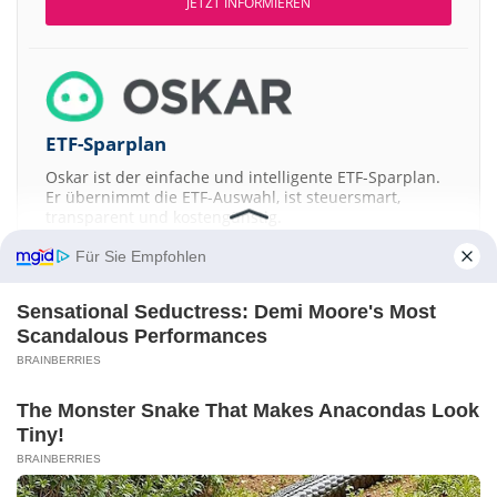
JETZT INFORMIEREN
ETF-Sparplan
Oskar ist der einfache und intelligente ETF-Sparplan.
Er übernimmt die ETF-Auswahl, ist steuersmart,
transparent und kostengünstig.
Für Sie Empfohlen
JETZT MEHR ERFAHREN
Sensational Seductress: Demi Moore's Most
Scandalous Performances
BRAINBERRIES
Aktien ATX
DAX
EuroStoxx 50
Dow Jones
NASDAQ 100
Nikkei 225
The Monster Snake That Makes Anacondas Look
S&P 500
Tiny!
Kontakt
-
Impressum
-
Werbung
-
Barrierefreiheit
BRAINBERRIES
Sitemap
-
Datenschutz
-
Disclaimer
-
AGB
-
Privatsphäre-Einstellungen