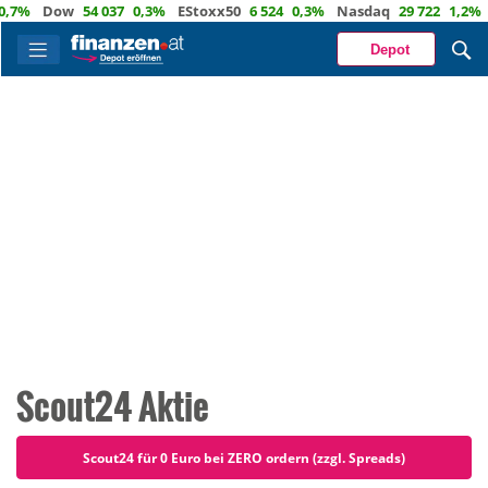
Dow
54 037
0,3%
EStoxx50
6 524
0,3%
Nasdaq
29 722
1,2%
Öl
82
Depot
Scout24 Aktie
Scout24 für 0 Euro bei ZERO ordern (zzgl. Spreads)