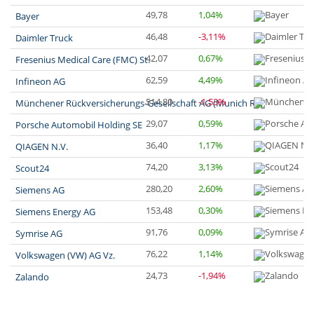
49,78
1,04%
Bayer
46,48
-3,11%
Daimler Truck
42,07
0,67%
Fresenius Medical Care (FMC) St.
62,59
4,49%
Infineon AG
514,80
-1,53%
Münchener Rückversicherungs-Gesellschaft AG (Munich Re)
29,07
0,59%
Porsche Automobil Holding SE
36,40
1,17%
QIAGEN N.V.
74,20
3,13%
Scout24
280,20
2,60%
Siemens AG
153,48
0,30%
Siemens Energy AG
91,76
0,09%
Symrise AG
76,22
1,14%
Volkswagen (VW) AG Vz.
24,73
-1,94%
Zalando