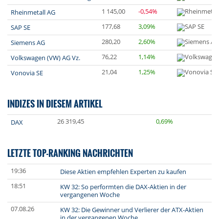
1 145,00
-0,54%
Rheinmetall AG
177,68
3,09%
SAP SE
280,20
2,60%
Siemens AG
76,22
1,14%
Volkswagen (VW) AG Vz.
21,04
1,25%
Vonovia SE
INDIZES IN DIESEM ARTIKEL
26 319,45
0,69%
DAX
LETZTE TOP-RANKING NACHRICHTEN
19:36
Diese Aktien empfehlen Experten zu kaufen
18:51
KW 32: So performten die DAX-Aktien in der
vergangenen Woche
07.08.26
KW 32: Die Gewinner und Verlierer der ATX-Aktien
in der vergangenen Woche