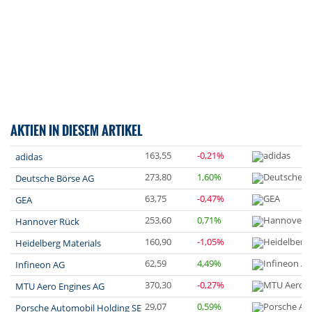
AKTIEN IN DIESEM ARTIKEL
163,55
-0,21%
adidas
273,80
1,60%
Deutsche Börse AG
63,75
-0,47%
GEA
253,60
0,71%
Hannover Rück
160,90
-1,05%
Heidelberg Materials
62,59
4,49%
Infineon AG
370,30
-0,27%
MTU Aero Engines AG
29,07
0,59%
Porsche Automobil Holding SE