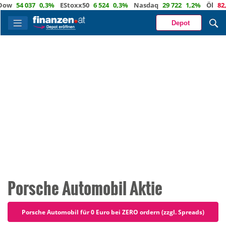
 037
0,3%
EStoxx50
6 524
0,3%
Nasdaq
29 722
1,2%
Öl
82,1
-0,5
Depot
Porsche Automobil Aktie
Porsche Automobil für 0 Euro bei ZERO ordern (zzgl. Spreads)