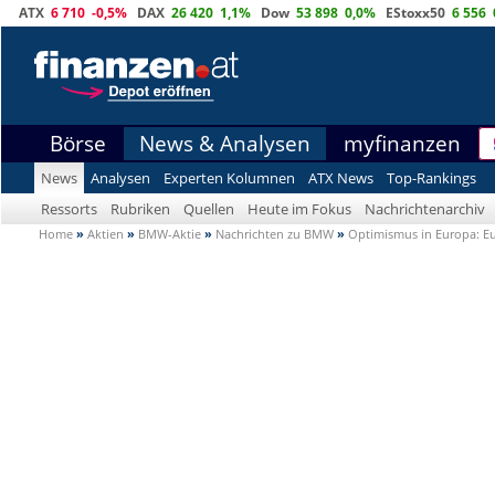
ATX
6 710
-0,5%
DAX
26 420
1,1%
Dow
53 898
0,0%
EStoxx50
6 556
Börse
News & Analysen
myfinanzen
News
Analysen
Experten Kolumnen
ATX News
Top-Rankings
Ressorts
Rubriken
Quellen
Heute im Fokus
Nachrichtenarchiv
Home
»
Aktien
»
BMW-Aktie
»
Nachrichten zu BMW
»
Optimismus in Europa: Eu