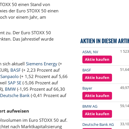
STOXX 50 einen Stand von
wies der Euro STOXX 50 einen
och vor einem Jahr, am
ent zu. Der Euro STOXX 50
nkten. Das Jahrestief wurde
AKTIEN IN DIESEM ARTI
1 523
ASML NV
Aktie kaufen
 sich aktuell
Siemens Energy
(+
51,64
 EUR),
BASF
(+ 2,23 Prozent auf
BASF
 Sanpaolo
(+ 1,52 Prozent auf 5,66
Aktie kaufen
weil
SAP SE
(-5,06 Prozent auf
49,97
Bayer
R),
BMW
(-1,95 Prozent auf 66,30
Deutsche Bank
(-0,41 Prozent auf
Aktie kaufen
59,14
BMW AG
ert aufweisen
Aktie kaufen
delsvolumen im Euro STOXX 50 auf.
33,10
Deutsche Bank AG
htet nach Marktkapitalisierung