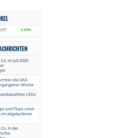
IKEL
6,87
0,84%
NACHRICHTEN
 Co. im Juli 2026:
er
gen
ormten die DAX-
vergangenen Woche
 bestbezahlten CEOs
Tops und Flops unter
 im abgelaufenen
 Co. in der
oche: