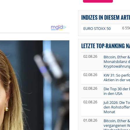
INDIZES IN DIESEM ART
6 55
EURO STOXX 50
LETZTE TOP-RANKING 
02.08.26
Bitcoin, Ether &
Monatsbilanz d
Kryptowährun
02.08.26
KW 31: So perf
Aktien in der 
02.08.26
Die Top 30 der
in den USA
02.08.26
Juli 2026: Die 
den Rohstoffen
Monat
01.08.26
Bitcoin, Ether &
vergangenen W