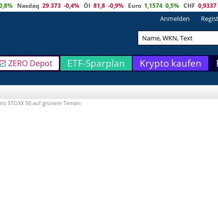
0,8%
Nasdaq
29 373
-0,4%
Öl
81,8
-0,9%
Euro
1,1574
0,5%
CHF
0,9337
Anmelden
Regis
ETF-Sparplan
Krypto kaufen
ZERO Depot
ro STOXX 50 auf grünem Terrain