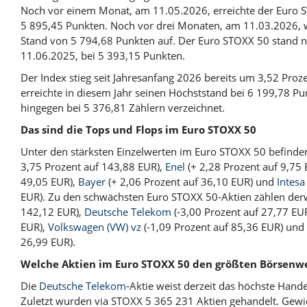
Noch vor einem Monat, am 11.05.2026, erreichte der Euro 
5 895,45 Punkten. Noch vor drei Monaten, am 11.03.2026, 
Stand von 5 794,68 Punkten auf. Der Euro STOXX 50 stand n
11.06.2025, bei 5 393,15 Punkten.
Der Index stieg seit Jahresanfang 2026 bereits um 3,52 Proz
erreichte in diesem Jahr seinen Höchststand bei 6 199,78 Pu
hingegen bei 5 376,81 Zählern verzeichnet.
Das sind die Tops und Flops im Euro STOXX 50
Unter den stärksten Einzelwerten im Euro STOXX 50 befinden
3,75 Prozent auf 143,88 EUR),
Enel
(+ 2,28 Prozent auf 9,75
49,05 EUR),
Bayer
(+ 2,06 Prozent auf 36,10 EUR) und
Intesa
EUR). Zu den schwächsten Euro STOXX 50-Aktien zählen der
142,12 EUR),
Deutsche Telekom
(-3,00 Prozent auf 27,77 EU
EUR),
Volkswagen (VW) vz
(-1,09 Prozent auf 85,36 EUR) und
26,99 EUR).
Welche Aktien im Euro STOXX 50 den größten Börsenw
Die
Deutsche Telekom
-Aktie weist derzeit das höchste Han
Zuletzt wurden via STOXX 5 365 231 Aktien gehandelt. Gewic