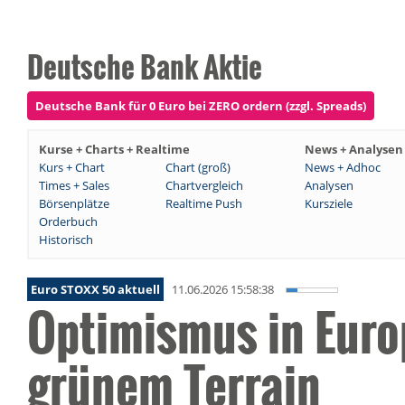
Deutsche Bank Aktie
Deutsche Bank für 0 Euro bei ZERO ordern (zzgl. Spreads)
Kurse + Charts + Realtime
News + Analysen
Kurs + Chart
Chart (groß)
News + Adhoc
Times + Sales
Chartvergleich
Analysen
Börsenplätze
Realtime Push
Kursziele
Orderbuch
Historisch
Euro STOXX 50 aktuell
11.06.2026 15:58:38
Optimismus in Euro
grünem Terrain