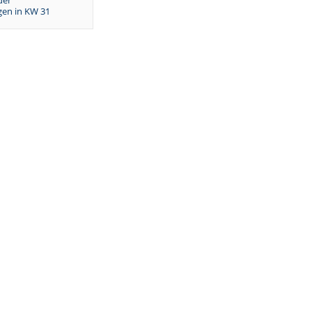
der
en in KW 31