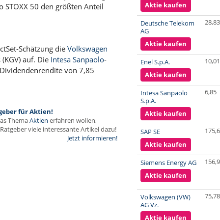
Aktie kaufen
o STOXX 50 den größten Anteil
28,83
Deutsche Telekom
AG
Aktie kaufen
actSet-Schätzung die
Volkswagen
 (KGV) auf. Die
Intesa Sanpaolo
-
10,01
Enel S.p.A.
e Dividendenrendite von 7,85
Aktie kaufen
6,85
Intesa Sanpaolo
S.p.A.
geber für Aktien!
Aktie kaufen
das Thema
Aktien
erfahren wollen,
Ratgeber viele interessante Artikel dazu!
175,
SAP SE
Jetzt informieren!
Aktie kaufen
156,
Siemens Energy AG
Aktie kaufen
75,78
Volkswagen (VW)
AG Vz.
Aktie kaufen