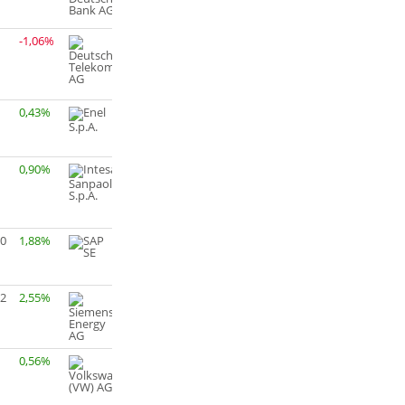
-1,06%
0,43%
0,90%
60
1,88%
92
2,55%
0,56%