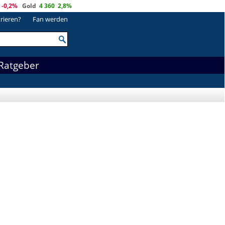
-0,2%
Gold
4 360
2,8%
trieren?
Fan werden
Ratgeber