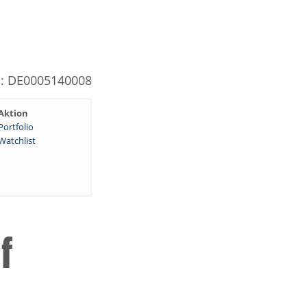
N: DE0005140008
Aktion
Portfolio
Watchlist
f