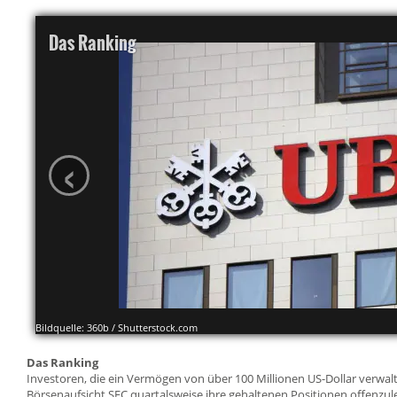
Das Ranking
‹
Bildquelle: 360b / Shutterstock.com
Das Ranking
Investoren, die ein Vermögen von über 100 Millionen US-Dollar verwalten
Börsenaufsicht SEC quartalsweise ihre gehaltenen Positionen offenzule