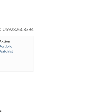
N: US92826C8394
Aktion
Portfolio
Watchlist
.