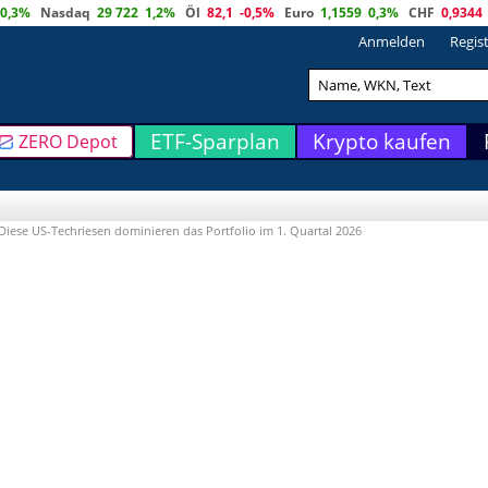
0,3%
Nasdaq
29 722
1,2%
Öl
82,1
-0,5%
Euro
1,1559
0,3%
CHF
0,9344
Anmelden
Regis
ETF-Sparplan
Krypto kaufen
ZERO Depot
Diese US-Techriesen dominieren das Portfolio im 1. Quartal 2026