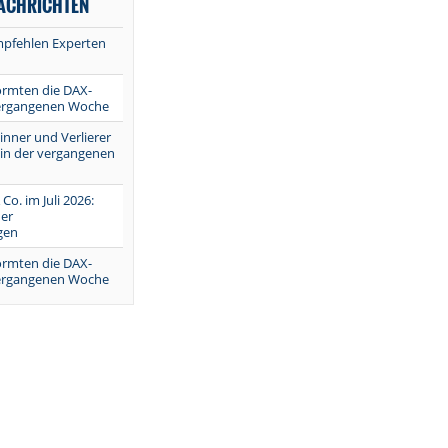
NACHRICHTEN
mpfehlen Experten
ormten die DAX-
vergangenen Woche
inner und Verlierer
 in der vergangenen
 Co. im Juli 2026:
er
gen
ormten die DAX-
vergangenen Woche