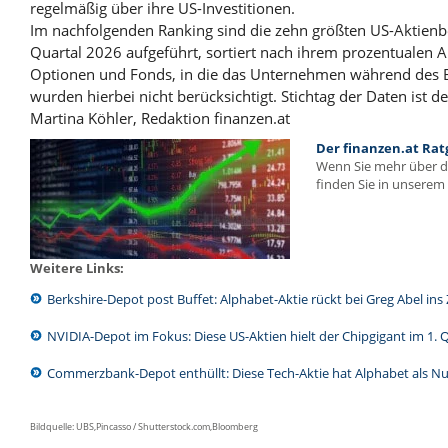
regelmäßig über ihre US-Investitionen.
Im nachfolgenden Ranking sind die zehn größten US-Aktienb
Quartal 2026 aufgeführt, sortiert nach ihrem prozentualen A
Optionen und
Fonds
, in die das Unternehmen während des Be
wurden hierbei nicht berücksichtigt. Stichtag der Daten ist d
Martina Köhler, Redaktion finanzen.at
Der finanzen.at Rat
Wenn Sie mehr über 
finden Sie in unserem 
Weitere Links:
Berkshire-Depot post Buffet: Alphabet-Aktie rückt bei Greg Abel in
NVIDIA-Depot im Fokus: Diese US-Aktien hielt der Chipgigant im 1. 
Commerzbank-Depot enthüllt: Diese Tech-Aktie hat Alphabet als N
Bildquelle: UBS,Pincasso / Shutterstock.com,Bloomberg