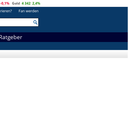
-0,1%
Gold
4 342
2,4%
trieren?
Fan werden
Ratgeber