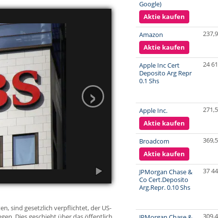
Google)
Aktie kaufen
237,
Amazon
Aktie kaufen
24 61
Apple Inc Cert
Deposito Arg Repr
›
0.1 Shs
271,
Apple Inc.
Aktie kaufen
369,
Broadcom
Aktie kaufen
37 44
JPMorgan Chase &
Co Cert.Deposito
Arg.Repr. 0.10 Shs
, sind gesetzlich verpflichtet, der US-
309,
gen. Dies geschieht über das öffentlich
JPMorgan Chase &