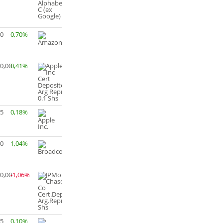
90
0,70%
0,00
0,41%
55
0,18%
50
1,04%
0,00
-1,06%
45
0,10%