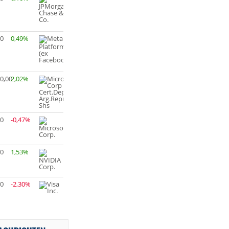
80
0,49%
0,00
2,02%
20
-0,47%
30
1,53%
90
-2,30%