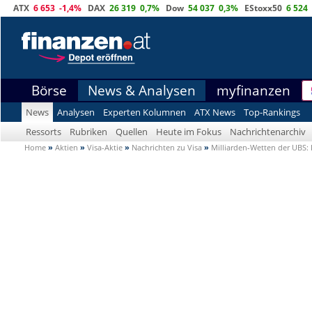
ATX
6 653
-1,4%
DAX
26 319
0,7%
Dow
54 037
0,3%
EStoxx50
6 524
Börse
News & Analysen
myfinanzen
News
Analysen
Experten Kolumnen
ATX News
Top-Rankings
Ressorts
Rubriken
Quellen
Heute im Fokus
Nachrichtenarchiv
Home
»
Aktien
»
Visa-Aktie
»
Nachrichten zu Visa
»
Milliarden-Wetten der UBS: 