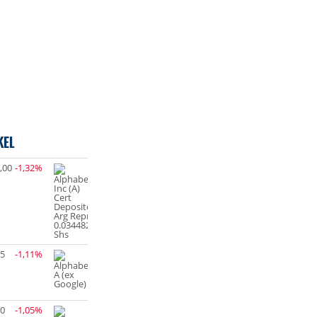
KEL
,00
-1,32%
95
-1,11%
10
-1,05%