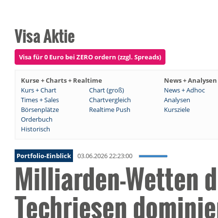
Visa Aktie
Visa für 0 Euro bei ZERO ordern (zzgl. Spreads)
Kurse + Charts + Realtime
News + Analysen
Kurs + Chart
Chart (groß)
News + Adhoc
Times + Sales
Chartvergleich
Analysen
Börsenplätze
Realtime Push
Kursziele
Orderbuch
Historisch
Portfolio-Einblick
03.06.2026 22:23:00
Milliarden-Wetten d
Techriesen dominier