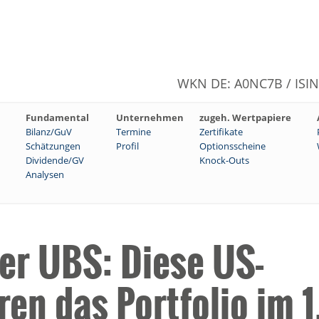
WKN DE: A0NC7B / ISI
Fundamental
Unternehmen
zugeh. Wertpapiere
Bilanz/GuV
Termine
Zertifikate
Schätzungen
Profil
Optionsscheine
Dividende/GV
Knock-Outs
Analysen
er UBS: Diese US-
en das Portfolio im 1