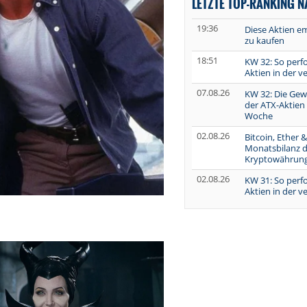
LETZTE TOP-RANKING 
19:36
Diese Aktien e
zu kaufen
18:51
KW 32: So perf
Aktien in der 
07.08.26
KW 32: Die Gew
der ATX-Aktien
Woche
02.08.26
Bitcoin, Ether &
Monatsbilanz d
Kryptowährun
02.08.26
KW 31: So perf
Aktien in der 