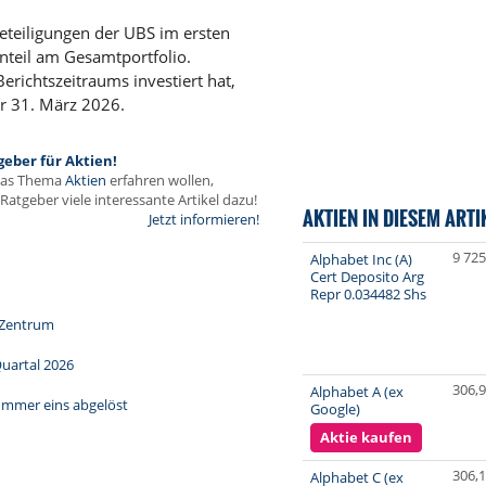
eteiligungen der UBS im ersten
nteil am Gesamtportfolio.
richtszeitraums investiert hat,
er 31. März 2026.
geber für Aktien!
das Thema
Aktien
erfahren wollen,
Ratgeber viele interessante Artikel dazu!
AKTIEN IN DIESEM ARTI
Jetzt informieren!
9 725
Alphabet Inc (A)
Cert Deposito Arg
Repr 0.034482 Shs
s Zentrum
Quartal 2026
306,
Alphabet A (ex
ummer eins abgelöst
Google)
Aktie kaufen
306,
Alphabet C (ex