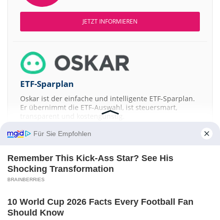
JETZT INFORMIEREN
ETF-Sparplan
Oskar ist der einfache und intelligente ETF-Sparplan.
Er übernimmt die ETF-Auswahl, ist steuersmart,
transparent und kostengünstig.
Für Sie Empfohlen
JETZT MEHR ERFAHREN
Remember This Kick-Ass Star? See His
Shocking Transformation
BRAINBERRIES
Aktien ATX
DAX
EuroStoxx 50
Dow Jones
NASDAQ 100
Nikkei 225
10 World Cup 2026 Facts Every Football Fan
S&P 500
Should Know