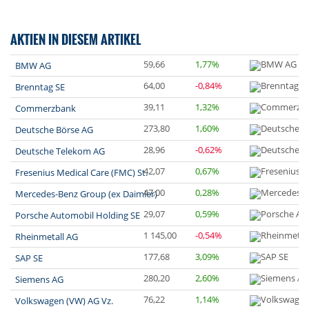
AKTIEN IN DIESEM ARTIKEL
59,66
1,77%
BMW AG
64,00
-0,84%
Brenntag SE
39,11
1,32%
Commerzbank
273,80
1,60%
Deutsche Börse AG
28,96
-0,62%
Deutsche Telekom AG
42,07
0,67%
Fresenius Medical Care (FMC) St.
47,00
0,28%
Mercedes-Benz Group (ex Daimler)
29,07
0,59%
Porsche Automobil Holding SE
1 145,00
-0,54%
Rheinmetall AG
177,68
3,09%
SAP SE
280,20
2,60%
Siemens AG
76,22
1,14%
Volkswagen (VW) AG Vz.