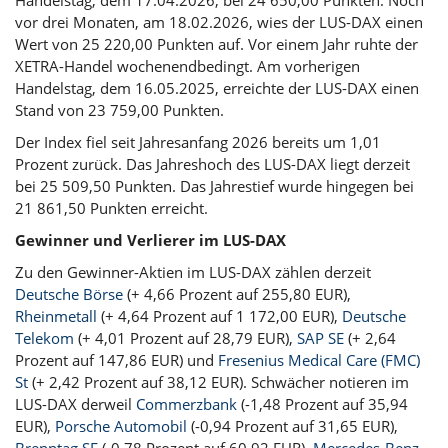
vor drei Monaten, am 18.02.2026, wies der LUS-DAX einen
Wert von 25 220,00 Punkten auf. Vor einem Jahr ruhte der
XETRA-Handel wochenendbedingt. Am vorherigen
Handelstag, dem 16.05.2025, erreichte der LUS-DAX einen
Stand von 23 759,00 Punkten.
Der Index fiel seit Jahresanfang 2026 bereits um 1,01
Prozent zurück. Das Jahreshoch des LUS-DAX liegt derzeit
bei 25 509,50 Punkten. Das Jahrestief wurde hingegen bei
21 861,50 Punkten erreicht.
Gewinner und Verlierer im LUS-DAX
Zu den Gewinner-Aktien im LUS-DAX zählen derzeit
Deutsche Börse
(+ 4,66 Prozent auf 255,80 EUR),
Rheinmetall
(+ 4,64 Prozent auf 1 172,00 EUR),
Deutsche
Telekom
(+ 4,01 Prozent auf 28,79 EUR),
SAP SE
(+ 2,64
Prozent auf 147,86 EUR) und
Fresenius Medical Care (FMC)
St
(+ 2,42 Prozent auf 38,12 EUR). Schwächer notieren im
LUS-DAX derweil
Commerzbank
(-1,48 Prozent auf 35,94
EUR),
Porsche Automobil
(-0,94 Prozent auf 31,65 EUR),
Brenntag SE
(-0,78 Prozent auf 60,92 EUR),
Mercedes-Benz