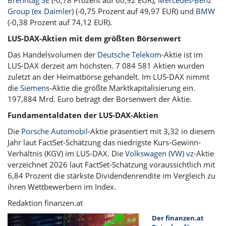
Group (ex Daimler)
(-0,75 Prozent auf 49,97 EUR) und
BMW
(-0,38 Prozent auf 74,12 EUR).
LUS-DAX-Aktien mit dem größten Börsenwert
Das Handelsvolumen der
Deutsche Telekom
-Aktie ist im
LUS-DAX derzeit am höchsten. 7 084 581 Aktien wurden
zuletzt an der Heimatbörse gehandelt. Im LUS-DAX nimmt
die
Siemens
-Aktie die größte Marktkapitalisierung ein.
197,884 Mrd. Euro beträgt der Börsenwert der Aktie.
Fundamentaldaten der LUS-DAX-Aktien
Die
Porsche Automobil
-Aktie präsentiert mit 3,32 in diesem
Jahr laut FactSet-Schätzung das niedrigste Kurs-Gewinn-
Verhältnis (KGV) im LUS-DAX. Die
Volkswagen (VW) vz
-Aktie
verzeichnet 2026 laut FactSet-Schätzung voraussichtlich mit
6,84 Prozent die stärkste Dividendenrendite im Vergleich zu
ihren Wettbewerbern im Index.
Redaktion finanzen.at
Der finanzen.at