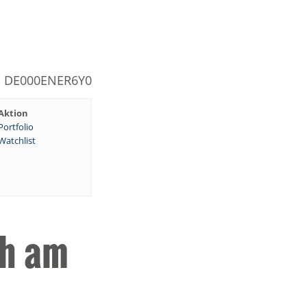
N: DE000ENER6Y0
Aktion
Portfolio
Watchlist
ch am