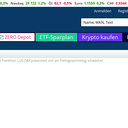
0,3%
Nasdaq
29 722
1,2%
Öl
82,1
-0,5%
Euro
1,1559
0,3%
CHF
0,9344
Anmelden
Regis
ETF-Sparplan
Krypto kaufen
ZERO Depot
e Frankfurt: LUS-DAX präsentiert sich am Freitagnachmittag schwächer