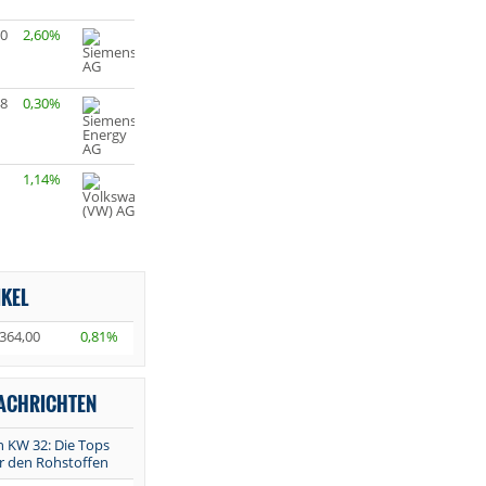
20
2,60%
48
0,30%
1,14%
IKEL
364,00
0,81%
NACHRICHTEN
in KW 32: Die Tops
r den Rohstoffen