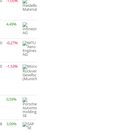
90
-1,05%
4,49%
30
-0,27%
80
-1,53%
0,59%
68
3,09%