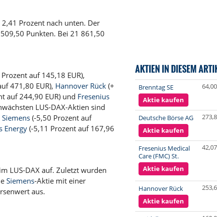
m 2,41 Prozent nach unten. Der
 509,50 Punkten. Bei 21 861,50
AKTIEN IN DIESEM ARTI
 Prozent auf 145,18 EUR),
auf 471,80 EUR),
Hannover Rück
(+
64,00
Brenntag SE
nt auf 244,90 EUR) und
Fresenius
Aktie kaufen
chwächsten LUS-DAX-Aktien sind
273,
,
Siemens
(-5,50 Prozent auf
Deutsche Börse AG
s Energy
(-5,11 Prozent auf 167,96
Aktie kaufen
42,07
Fresenius Medical
Care (FMC) St.
Aktie kaufen
im LUS-DAX auf. Zuletzt wurden
ie
Siemens
-Aktie mit einer
253,
Hannover Rück
rsenwert aus.
Aktie kaufen