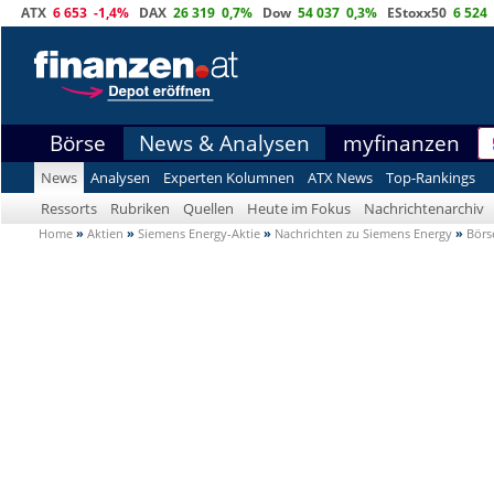
ATX
6 653
-1,4%
DAX
26 319
0,7%
Dow
54 037
0,3%
EStoxx50
6 524
Börse
News & Analysen
myfinanzen
News
Analysen
Experten Kolumnen
ATX News
Top-Rankings
Ressorts
Rubriken
Quellen
Heute im Fokus
Nachrichtenarchiv
Home
»
Aktien
»
Siemens Energy-Aktie
»
Nachrichten zu Siemens Energy
»
Börs