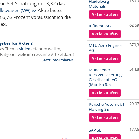
160,
Heidelberg
 FactSet-Schätzung mit 3,32 das
Materials
lkswagen (VW) vz
-Aktie bietet
Aktie kaufen
 6,76 Prozent voraussichtlich die
dex.
62,59
Infineon AG
Aktie kaufen
geber für Aktien!
370,
MTU Aero Engines
das Thema
Aktien
erfahren wollen,
AG
Ratgeber viele interessante Artikel dazu!
Aktie kaufen
Jetzt informieren!
514,
Münchener
Rückversicherungs-
Gesellschaft AG
(Munich Re)
Aktie kaufen
29,07
Porsche Automobil
Holding SE
Aktie kaufen
177,
SAP SE
Aktie kaufen