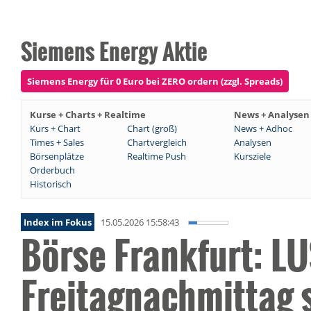
Siemens Energy Aktie
Siemens Energy für 0 Euro bei ZERO ordern (zzgl. Spreads)
Kurse + Charts + Realtime
News + Analysen
Kurs + Chart
Chart (groß)
News + Adhoc
Times + Sales
Chartvergleich
Analysen
Börsenplätze
Realtime Push
Kursziele
Orderbuch
Historisch
Index im Fokus
15.05.2026 15:58:43
Börse Frankfurt: LU
Freitagnachmittag