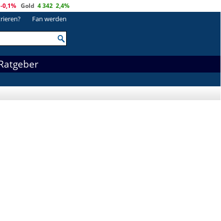
-0,1%
Gold
4 342
2,4%
trieren?
Fan werden
Ratgeber