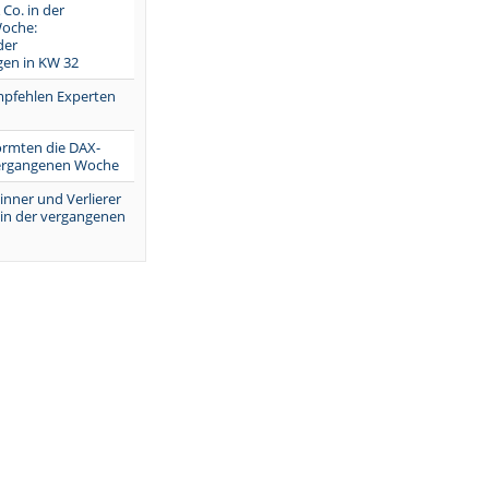
 Co. in der
oche:
der
en in KW 32
mpfehlen Experten
ormten die DAX-
vergangenen Woche
inner und Verlierer
 in der vergangenen