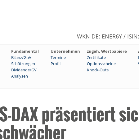
WKN DE: ENER6Y / ISI
Fundamental
Unternehmen
zugeh. Wertpapiere
Bilanz/GuV
Termine
Zertifikate
Schätzungen
Profil
Optionsscheine
Dividende/GV
Knock-Outs
Analysen
S-DAX präsentiert si
 schwächer