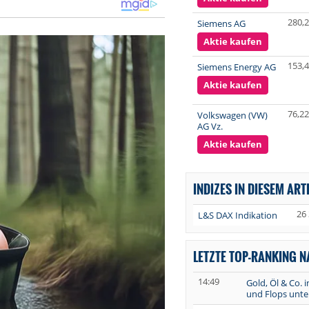
280,
Siemens AG
Aktie kaufen
153,
Siemens Energy AG
Aktie kaufen
76,22
Volkswagen (VW)
AG Vz.
Aktie kaufen
INDIZES IN DIESEM ART
26 
L&S DAX Indikation
LETZTE TOP-RANKING 
14:49
Gold, Öl & Co. 
und Flops unte