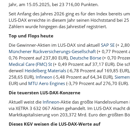
Jahr, am 15.05.2025, bei 23 716,00 Punkten.
Seit Anfang des Jahres 2026 ging es für den Index bereits u
LUS-DAX erreichte in diesem Jahr seinen Höchststand bei 25
Zählern wurde hingegen das Jahrestief registriert.
Top und Flops heute
Die Gewinner-Aktien im LUS-DAX sind aktuell
SAP SE
(+ 2,80
Münchener Rückversicherungs-Gesellschaft
(+ 0,77 Prozent 
0,76 Prozent auf 237,80 EUR),
Deutsche Börse
(+ 0,70 Proze
Medical Care (FMC) St
(+ 0,49 Prozent auf 37,17 EUR). Die s
derweil
Heidelberg Materials
(-6,78 Prozent auf 169,85 EUR)
258,65 EUR),
Infineon
(-5,48 Prozent auf 64,34 EUR),
Siemen
EUR) und
MTU Aero Engines
(-3,79 Prozent auf 276,70 EUR).
Die teuersten LUS-DAX-Konzerne
Aktuell weist die
Infineon
-Aktie das größte Handelsvolumen 
via XETRA 3 632 067 Aktien gehandelt. Im LUS-DAX macht d
Marktkapitalisierung von 203,372 Mrd. Euro den größten Bö
Dieses KGV weisen die LUS-DAX-Werte auf