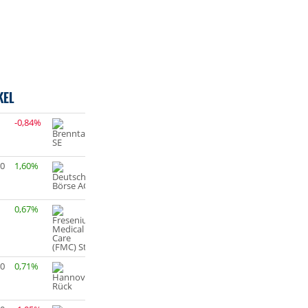
KEL
-0,84%
80
1,60%
0,67%
60
0,71%