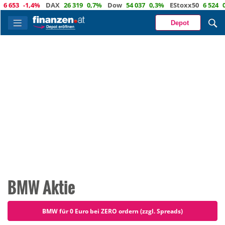
-1,4%
DAX
26 319
0,7%
Dow
54 037
0,3%
EStoxx50
6 524
0,3%
N
Depot
BMW Aktie
BMW für 0 Euro bei ZERO ordern (zzgl. Spreads)