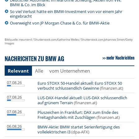
BMW & Co. im Blick
So viel Verlust hätte ein BMW-Investment von vor einem Jahr
eingebracht
Overweight von JP Morgan Chase & Co. für BMW-Aktie
Bildquelle: meunierd / Shutterstock.com,Katherine Welles / Shutterstock.com,Johannes Simon/Getty
Images
NACHRICHTEN ZU BMW AG
mehr Nachrichten
Relevant
Alle
vom Unternehmen
07.08.26
Euro STOXX 50-Handel aktuell: Euro STOXX 50
verbucht schlussendlich Gewinne
(finanzen.at)
07.08.26
LUS-DAX-Handel aktuell: LUS-DAX schlussendlich
auf grünem Terrain
(finanzen.at)
07.08.26
Pluszeichen in Frankfurt: DAX zum Ende des
Freitagshandels mit Zuschlägen
(finanzen.at)
06.08.26
BMW-Aktie: BMW startet Serienfertigung des
vollelektrischen i3
(dpa-AFX)