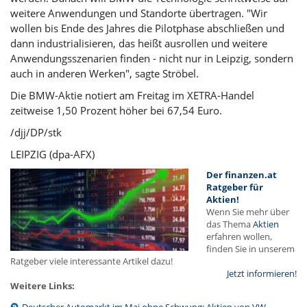
weitere Anwendungen und Standorte übertragen. "Wir
wollen bis Ende des Jahres die Pilotphase abschließen und
dann industrialisieren, das heißt ausrollen und weitere
Anwendungsszenarien finden - nicht nur in Leipzig, sondern
auch in anderen Werken", sagte Ströbel.
Die BMW-Aktie notiert am Freitag im XETRA-Handel
zeitweise 1,50 Prozent höher bei 67,54 Euro.
/djj/DP/stk
LEIPZIG (dpa-AFX)
Der finanzen.at
Ratgeber für
Aktien!
Wenn Sie mehr über
das Thema
Aktien
erfahren wollen,
finden Sie in unserem
Ratgeber viele interessante Artikel dazu!
Jetzt informieren!
Weitere Links:
Deutscher Automarkt im Mai ohne Schwung: Aktien von VW,