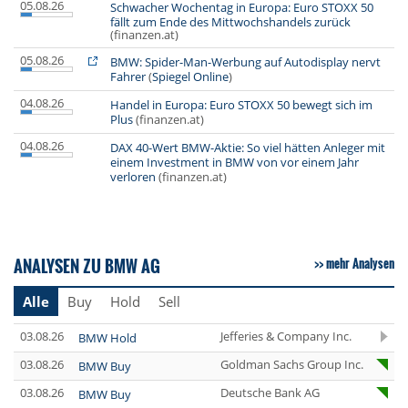
05.08.26
Schwacher Wochentag in Europa: Euro STOXX 50
fällt zum Ende des Mittwochshandels zurück
(finanzen.at)
05.08.26
BMW: Spider-Man-Werbung auf Autodisplay nervt
Fahrer
(
Spiegel Online
)
04.08.26
Handel in Europa: Euro STOXX 50 bewegt sich im
Plus
(finanzen.at)
04.08.26
DAX 40-Wert BMW-Aktie: So viel hätten Anleger mit
einem Investment in BMW von vor einem Jahr
verloren
(finanzen.at)
ANALYSEN ZU BMW AG
mehr Analysen
Alle
Buy
Hold
Sell
03.08.26
Jefferies & Company Inc.
BMW Hold
03.08.26
Goldman Sachs Group Inc.
BMW Buy
03.08.26
Deutsche Bank AG
BMW Buy