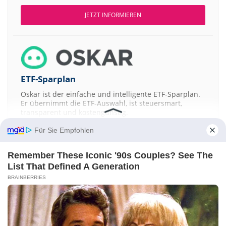
JETZT INFORMIEREN
ETF-Sparplan
Oskar ist der einfache und intelligente ETF-Sparplan.
Er übernimmt die ETF-Auswahl, ist steuersmart,
transparent und kostengünstig.
Für Sie Empfohlen
JETZT MEHR ERFAHREN
Remember These Iconic '90s Couples? See The
List That Defined A Generation
BRAINBERRIES
Aktien ATX
DAX
EuroStoxx 50
Dow Jones
NASDAQ 100
Nikkei 225
S&P 500
Kontakt
-
Impressum
-
Werbung
-
Barrierefreiheit