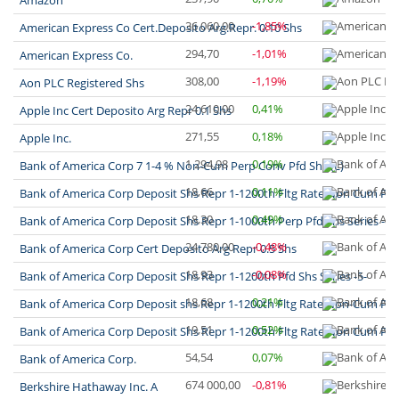
Amazon
36 060,00
-1,85%
American Express Co Cert.Deposito Arg.Repr. 0.10 Shs
294,70
-1,01%
American Express Co.
308,00
-1,19%
Aon PLC Registered Shs
24 610,00
0,41%
Apple Inc Cert Deposito Arg Repr 0.1 Shs
271,55
0,18%
Apple Inc.
1 294,98
0,19%
Bank of America Corp 7 1-4 % Non-Cum Perp Conv Pfd Shs (L)
18,66
0,11%
Bank of America Corp Deposit Shs Repr 1-1200th Fltg Rate Non Cum Pfd S
18,30
0,49%
Bank of America Corp Deposit Shs Repr 1-1000th Perp Pfd Shs Series -E-
24 780,00
-0,48%
Bank of America Corp Cert Deposito Arg Repr 0.5 Shs
18,93
-0,08%
Bank of America Corp Deposit Shs Repr 1-1200th Pfd Shs Series -5-
18,68
0,21%
Bank of America Corp Deposit shs Repr 1-1200th Fltg Rate Non-Cum Pfd S
19,51
0,52%
Bank of America Corp Deposit Shs Repr 1-1200th Fltg Rate Non Cum Pfd S
54,54
0,07%
Bank of America Corp.
674 000,00
-0,81%
Berkshire Hathaway Inc. A