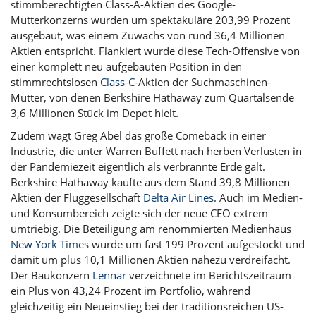
stimmberechtigten Class-A-Aktien des Google-
Mutterkonzerns wurden um spektakuläre 203,99 Prozent
ausgebaut, was einem Zuwachs von rund 36,4 Millionen
Aktien entspricht. Flankiert wurde diese Tech-Offensive von
einer komplett neu aufgebauten Position in den
stimmrechtslosen
Class-C
-Aktien der Suchmaschinen-
Mutter, von denen Berkshire Hathaway zum Quartalsende
3,6 Millionen Stück im Depot hielt.
Zudem wagt Greg Abel das große Comeback in einer
Industrie, die unter Warren Buffett nach herben Verlusten in
der Pandemiezeit eigentlich als verbrannte Erde galt.
Berkshire Hathaway kaufte aus dem Stand 39,8 Millionen
Aktien der Fluggesellschaft
Delta Air Lines
. Auch im Medien-
und Konsumbereich zeigte sich der neue CEO extrem
umtriebig. Die Beteiligung am renommierten Medienhaus
New York Times
wurde um fast 199 Prozent aufgestockt und
damit um plus 10,1 Millionen Aktien nahezu verdreifacht.
Der Baukonzern
Lennar
verzeichnete im Berichtszeitraum
ein Plus von 43,24 Prozent im Portfolio, während
gleichzeitig ein Neueinstieg bei der traditionsreichen US-