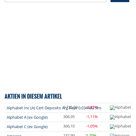
AKTIEN IN DIESEM ARTIKEL
9 725,00
-1,32%
Alphabet Inc (A) Cert Deposito Arg Repr 0.034482 Shs
306,95
-1,11%
Alphabet A (ex Google)
306,10
-1,05%
Alphabet C (ex Google)
237,90
0,70%