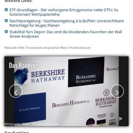
Weitere Links:
ETF-Grundlagen - Der verborgene Ertragsmotor vieler ETFs: So
funktioniert Wertpapierleihe
Nachlassregelung - Nachlassregelung à la Buffett: Unverzichtbare
Ratschläge für kluges Planen
Stabilität fürs Depot: Das sind die Dividenden-Favoriten der Wall
Street-Analysten
Bildquelle: 360b / Shutterstock.com,Jonathan Weiss / Shutterstock.com
Das Ranking
‹
›
Bildquelle: 360b / Shutterstock.com
Das Ranking