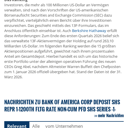
Investoren, die mehr als 100 Millionen US-Dollar an Vermögen
verwalten, sind nach den Vorschriften der US-amerikanischen
Börsenaufsicht Securities and Exchange Commission (SEC) dazu
verpflichtet, vierteljährlich einen Bericht über ihre Investitionen
einzureichen. Das geschieht mittels des 13F-Formulars, das im
Anschluss öffentlich einsehbar ist. Auch
Berkshire Hathaway
erfüllt
diese Anforderungen: Zum Ende des ersten Quartals 2026 belief sich
das verwaltete 13F-Aktienvermögen der Holding auf rund 263,10
Milliarden US-Dollar. Im folgenden Ranking werden die 15 größten
Aktienpositionen aufgeführt, gewichtet nach ihrem prozentualen
Anteil am Gesamtdepot. Hierbei handelt es sich um das historische
erste Portfolio unter der alleinigen operativen Führung des neuen
CEOs Greg Abel, nachdem Altmeister Warren Buffett den Chefposten
zum 1. Januar 2026 offiziell übergeben hat. Stand der Daten ist der 31.
März 2026.
NACHRICHTEN ZU BANK OF AMERICA CORP DEPOSIT SHS
REPR 1-1200TH FLTG RATE NON-CUM PFD SHS SERIES -1-
mehr Nachrichten
Relevant
Alle
vom Unternehmen