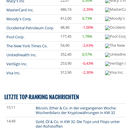
22,01
0,50%
Macy's Inc
486,10
-2,39%
MasterCard Inc.
412,00
0,73%
Moody's Corp.
48,40
-1,00%
Occidental Petroleum Corp.
177,45
1,78%
Pool Corp.
54,90
-2,63%
The New York Times Co.
352,40
0,57%
UnitedHealth Inc.
253,90
-0,43%
VeriSign Inc.
312,90
-2,30%
Visa Inc.
LETZTE TOP-RANKING NACHRICHTEN
15:11
Bitcoin, Ether & Co. in der vergangenen Woche:
Wochenbilanz der Kryptowährungen in KW 32
14:49
Gold, Öl & Co. in KW 32: Die Tops und Flops unter
den Rohstoffen