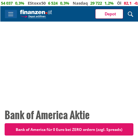
,3%
EStoxx50
6 524
0,3%
Nasdaq
29 722
1,2%
Öl
82,1
-0,5%
Euro
Depot
Bank of America Aktie
Bank of America für 0 Euro bei ZERO ordern (zzgl. Spreads)