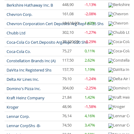
448,90
-1,13%
Berkshire Hathaway Inc. B
161,08
-2,08%
Chevron Corp.
18 610,00
1,42%
Chevron Corporation Cert Deposito Arg Repr 0.125 Shs
302,10
-1,27%
Chubb Ltd
27 320,00
-0,29%
Coca-Cola Co Cert.Deposito Arg.Repr. 0.20 Shs
75,27
0,11%
Coca-Cola Co.
117,50
2,62%
Constellation Brands Inc (A)
157,70
1,19%
DaVita Inc Registered Shs
79,10
-1,24%
Delta Air Lines Inc.
304,00
-2,25%
Domino's Pizza Inc.
21,84
1,42%
Kraft Heinz Company
48,96
-1,58%
Kroger
76,14
4,16%
Lennar Corp.
74,50
3,47%
Lennar CorpShs -B-