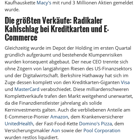
Kaufhauskette
Macy's
mit rund 3 Millionen Aktien gemeldet
wurde.
Die größten Verkäufe: Radikaler
Kahlschlag bei Kreditkarten und E-
Commerce
Gleichzeitig wurde im Depot der Holding im ersten Quartal
gründlich aufgeräumt und bestehende Klumpenrisiken
wurden konsequent abgebaut. Der neue CEO trennte sich
ohne Zögern von langjährigen Riesen des US-Finanzsektors
und der Digitalwirtschaft. Berkshire Hathaway hat sich im
Zuge dessen komplett von den Kreditkarten-Giganten
Visa
und
MasterCard
verabschiedet. Diese milliardenschweren
Komplettverkäufe trafen den Markt weitgehend unerwartet,
da die Finanzdienstleister jahrelang als solide
Kerninvestments galten. Auch die verbliebenen Anteile am
E-Commerce-Pionier
Amazon
, dem Krankenversicherer
UnitedHealth
, der Fast-Food-Kette
Domino's Pizza
, dem
Versicherungsmakler
Aon
sowie der
Pool Corporation
wurden restlos liquidiert.