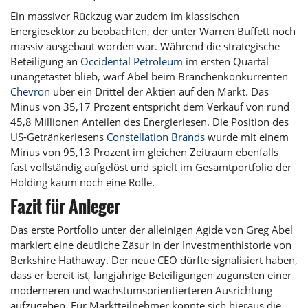
Ein massiver Rückzug war zudem im klassischen
Energiesektor zu beobachten, der unter Warren Buffett noch
massiv ausgebaut worden war. Während die strategische
Beteiligung an
Occidental Petroleum
im ersten Quartal
unangetastet blieb, warf Abel beim Branchenkonkurrenten
Chevron
über ein Drittel der Aktien auf den Markt. Das
Minus von 35,17 Prozent entspricht dem Verkauf von rund
45,8 Millionen Anteilen des Energieriesen. Die Position des
US-Getränkeriesens
Constellation Brands
wurde mit einem
Minus von 95,13 Prozent im gleichen Zeitraum ebenfalls
fast vollständig aufgelöst und spielt im Gesamtportfolio der
Holding kaum noch eine Rolle.
Fazit für Anleger
Das erste Portfolio unter der alleinigen Ägide von Greg Abel
markiert eine deutliche Zäsur in der Investmenthistorie von
Berkshire Hathaway. Der neue CEO dürfte signalisiert haben,
dass er bereit ist, langjährige Beteiligungen zugunsten einer
moderneren und wachstumsorientierteren Ausrichtung
aufzugeben. Für Marktteilnehmer könnte sich hieraus die